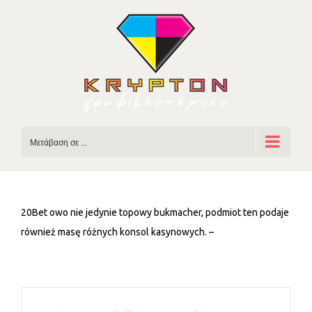
Skip
to
content
Μετάβαση σε ...
20Bet owo nie jedynie topowy bukmacher, podmiot ten podaje
również masę różnych konsol kasynowych. –