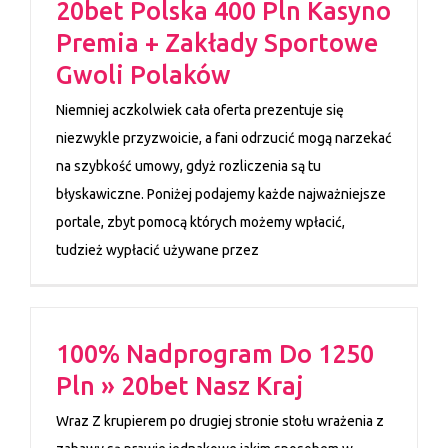
20bet Polska 400 Pln Kasyno
Premia + Zakłady Sportowe
Gwoli Polaków
Niemniej aczkolwiek cała oferta prezentuje się
niezwykle przyzwoicie, a fani odrzucić mogą narzekać
na szybkość umowy, gdyż rozliczenia są tu
błyskawiczne. Poniżej podajemy każde najważniejsze
portale, zbyt pomocą których możemy wpłacić,
tudzież wypłacić używane przez
100% Nadprogram Do 1250
Pln » 20bet Nasz Kraj
Wraz Z krupierem po drugiej stronie stołu wrażenia z