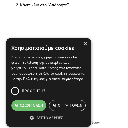
Κάντε κλικ στο “Απόρρητο”.
×
Χρησιμοποιούμε cookies
Αυτός ο ιστότοπος χρησιμοποιεί cookies
για τη βελτίωση της εμπειρίας των
χρηστών. Χρησιμοποιώντας τον ιστότοπό
μας, συναινείτε σε όλα τα cookies σύμφωνα
με την Πολιτική μας για αυτά.
περισσότερα
ΠΡΟΩΘΗΣΗΣ
ΑΠΟΔΟΧΉ ΌΛΩΝ
ΑΠΌΡΡΙΨΗ ΌΛΩΝ
© Copyright 2012 -
2026
Κατασκευή ιστοσελίδων Icop
ΛΕΠΤΟΜΈΡΕΙΕΣ
Cookies
|
Προστασία Προσωπικών Δεδομένων