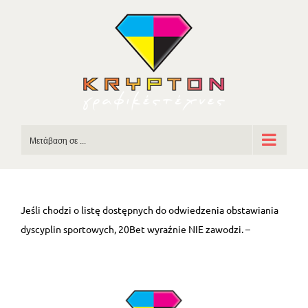
Skip
to
content
Μετάβαση σε ...
Jeśli chodzi o listę dostępnych do odwiedzenia obstawiania
dyscyplin sportowych, 20Bet wyraźnie NIE zawodzi. –