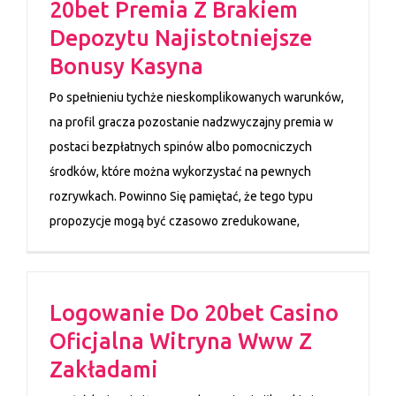
20bet Premia Z Brakiem
Depozytu Najistotniejsze
Bonusy Kasyna
Po spełnieniu tychże nieskomplikowanych warunków,
na profil gracza pozostanie nadzwyczajny premia w
postaci bezpłatnych spinów albo pomocniczych
środków, które można wykorzystać na pewnych
rozrywkach. Powinno Się pamiętać, że tego typu
propozycje mogą być czasowo zredukowane,
Logowanie Do 20bet Casino
Oficjalna Witryna Www Z
Zakładami