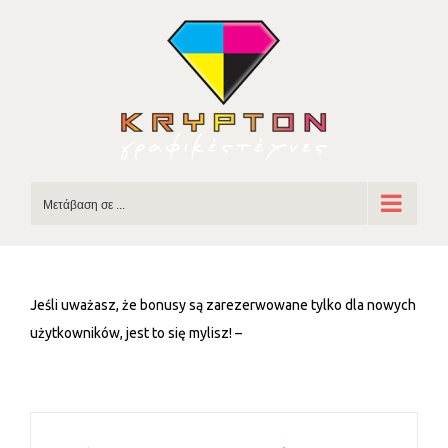
Skip
to
content
Μετάβαση σε ...
Jeśli uważasz, że bonusy są zarezerwowane tylko dla nowych
użytkowników, jest to się mylisz! –