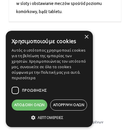
w sloty i obstawianie meczów spośród poziomu
komórkowy, bądź tabletu.
×
Χρησιμοποιούμε cookies
Αυτός ο ιστότοπος χρησιμοποιεί cookies
για τη βελτίωση της εμπειρίας των
χρηστών. Χρησιμοποιώντας τον ιστότοπό
μας, συναινείτε σε όλα τα cookies
σύμφωνα με την Πολιτική μας για αυτά.
περισσότερα
ΠΡΟΩΘΗΣΗΣ
ΑΠΟΔΟΧΉ ΌΛΩΝ
ΑΠΌΡΡΙΨΗ ΌΛΩΝ
© Copyright 2012 -
2026
Κατασκευή ιστοσελίδων Icop
ΛΕΠΤΟΜΈΡΕΙΕΣ
Cookies
|
Προστασία Προσωπικών Δεδομένων