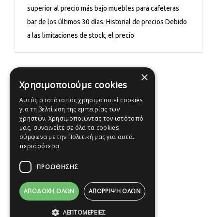
superior al precio más bajo muebles para cafeteras
bar de los últimos 30 días. Historial de precios Debido
a las limitaciones de stock, el precio
×
Χρησιμοποιούμε cookies
Αυτός ο ιστότοπος χρησιμοποιεί cookies
για τη βελτίωση της εμπειρίας των
χρηστών. Χρησιμοποιώντας τον ιστότοπό
μας, συναινείτε σε όλα τα cookies
σύμφωνα με την Πολιτική μας για αυτά.
περισσότερα
ΠΡΟΩΘΗΣΗΣ
ΑΠΟΔΟΧΉ ΌΛΩΝ
ΑΠΌΡΡΙΨΗ ΌΛΩΝ
© Copyright 2012 -
2026
Κατασκευή ιστοσελίδων Icop
ΛΕΠΤΟΜΈΡΕΙΕΣ