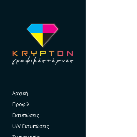
Skip
to
content
Αρχική
Προφίλ
Εκτυπώσεις
U/V Εκτυπώσεις