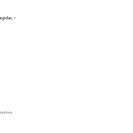
egidas. –
δομένων