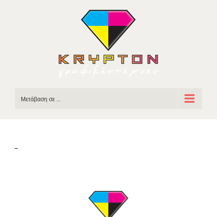
Skip
to
content
Μετάβαση σε ...
–