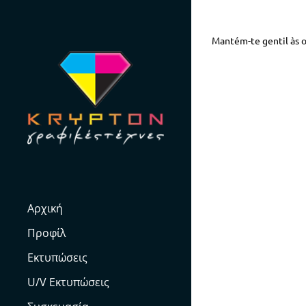
Skip
to
Mantém-te gentil às of
content
Αρχική
Προφίλ
Εκτυπώσεις
U/V Εκτυπώσεις