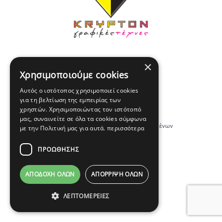
×
Χρησιμοποιούμε cookies
Αυτός ο ιστότοπος χρησιμοποιεί cookies
για τη βελτίωση της εμπειρίας των
© Copyright 2012 -
2026
χρηστών. Χρησιμοποιώντας τον ιστότοπό
Κατασκευή ιστοσελίδων Icop
μας, συναινείτε σε όλα τα cookies σύμφωνα
Cookies
|
Προστασία Προσωπικών Δεδομένων
με την Πολιτική μας για αυτά.
περισσότερα
ΠΡΟΩΘΗΣΗΣ
ΑΠΟΔΟΧΉ ΌΛΩΝ
ΑΠΌΡΡΙΨΗ ΌΛΩΝ
ΛΕΠΤΟΜΈΡΕΙΕΣ