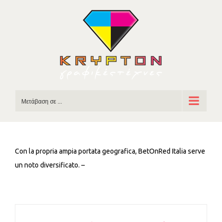
Skip
to
content
Μετάβαση σε ...
Con la propria ampia portata geografica, BetOnRed Italia serve
un noto diversificato. –