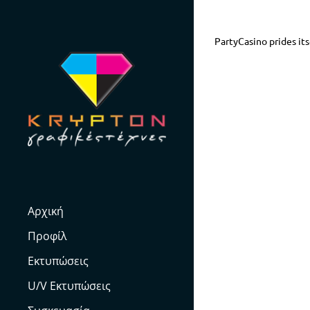
Skip
to
PartyCasino prides its
content
Αρχική
Προφίλ
Εκτυπώσεις
U/V Εκτυπώσεις