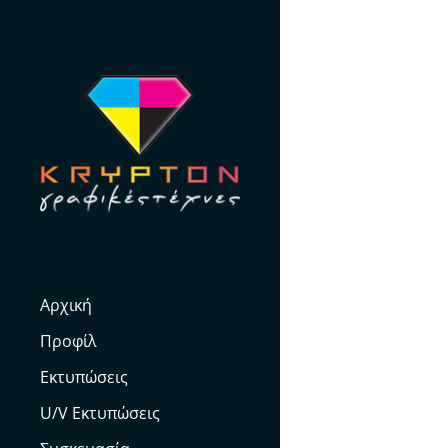
Skip
to
content
Αρχική
Προφίλ
Εκτυπώσεις
U/V Εκτυπώσεις