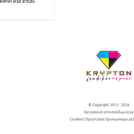
telefon oraz zrzutu
© Copyright 2012 -
2026
Κατασκευή ιστοσελίδων Icop
Cookies
|
Προστασία Προσωπικών Δε