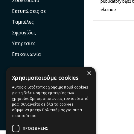
Συσκευασία
publikatory bądź 
ekranu z
Εκτυπώσεις σε
Ταμπέλες
Σφραγίδες
Υπηρεσίες
Επικοινωνία
×
Χρησιμοποιούμε cookies
Αυτός ο ιστότοπος χρησιμοποιεί cookies
Facebook
για τη βελτίωση της εμπειρίας των
χρηστών. Χρησιμοποιώντας τον ιστότοπό
μας, συναινείτε σε όλα τα cookies
σύμφωνα με την Πολιτική μας για αυτά.
περισσότερα
ΠΡΟΩΘΗΣΗΣ