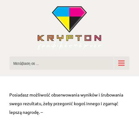
Skip
to
content
Μετάβαση σε ...
Posiadasz możliwość obserwowania wyników i śrubowania
swego rezultatu, żeby przegonić kogoś innego i zgarnąć
lepszą nagrodę. –