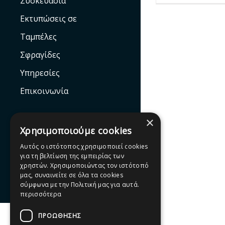
Συσκευασία
Εκτυπώσεις σε
Ταμπέλες
Σφραγίδες
Υπηρεσίες
Επικοινωνία
×
Χρησιμοποιούμε cookies
Αυτός ο ιστότοπος χρησιμοποιεί cookies
Facebook
για τη βελτίωση της εμπειρίας των
χρηστών. Χρησιμοποιώντας τον ιστότοπό
μας, συναινείτε σε όλα τα cookies
σύμφωνα με την Πολιτική μας για αυτά.
περισσότερα
ΠΡΟΩΘΗΣΗΣ