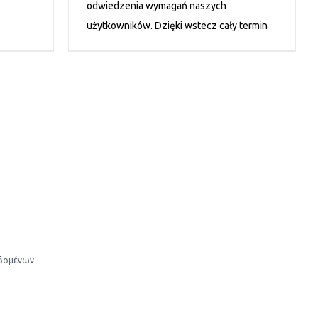
odwiedzenia wymagań naszych
użytkowników. Dzięki wstecz cały termin
δομένων