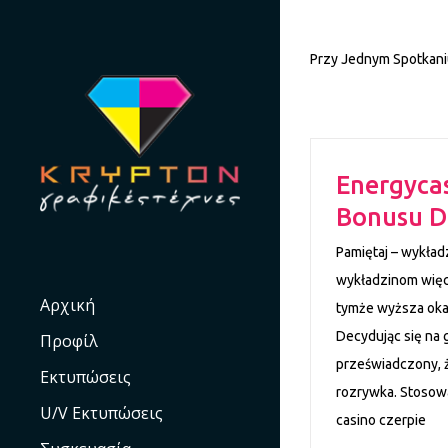
Skip
to
Przy Jednym Spotkani
content
Energyca
Bonusu D
Pamiętaj – wykład
wykładzinom więc
Αρχική
tymże wyższa oka
Decydując się na 
Προφίλ
przeświadczony, 
Εκτυπώσεις
rozrywka. Stosow
U/V Εκτυπώσεις
casino czerpie