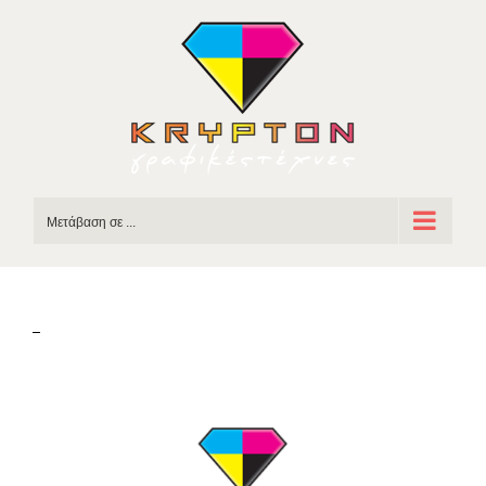
Skip
to
content
Μετάβαση σε ...
–