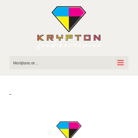
Skip
to
content
Μετάβαση σε ...
–