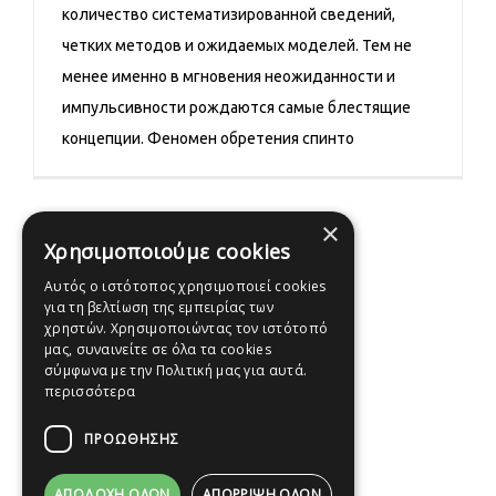
количество систематизированной сведений,
четких методов и ожидаемых моделей. Тем не
менее именно в мгновения неожиданности и
импульсивности рождаются самые блестящие
концепции. Феномен обретения спинто
×
Χρησιμοποιούμε cookies
Αυτός ο ιστότοπος χρησιμοποιεί cookies
για τη βελτίωση της εμπειρίας των
χρηστών. Χρησιμοποιώντας τον ιστότοπό
μας, συναινείτε σε όλα τα cookies
σύμφωνα με την Πολιτική μας για αυτά.
περισσότερα
ΠΡΟΩΘΗΣΗΣ
ΑΠΟΔΟΧΉ ΌΛΩΝ
ΑΠΌΡΡΙΨΗ ΌΛΩΝ