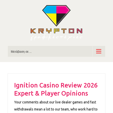
Skip
to
content
Μετάβαση σε ...
Ignition Casino Review 2026
Expert & Player Opinions
Your comments about our live dealer games and fast
withdrawals mean a lot to our team, who work hard to