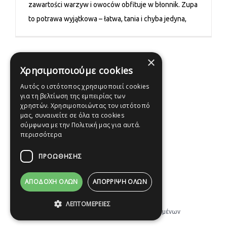
zawartości warzyw i owoców obfituje w błonnik. Zupa
to potrawa wyjątkowa – łatwa, tania i chyba jedyna,
×
Χρησιμοποιούμε cookies
Αυτός ο ιστότοπος χρησιμοποιεί cookies
για τη βελτίωση της εμπειρίας των
χρηστών. Χρησιμοποιώντας τον ιστότοπό
μας, συναινείτε σε όλα τα cookies
σύμφωνα με την Πολιτική μας για αυτά.
περισσότερα
ΠΡΟΩΘΗΣΗΣ
ΑΠΟΔΟΧΉ ΌΛΩΝ
ΑΠΌΡΡΙΨΗ ΌΛΩΝ
© Copyright 2012 -
2026
Κατασκευή ιστοσελίδων Icop
ΛΕΠΤΟΜΈΡΕΙΕΣ
Cookies
|
Προστασία Προσωπικών Δεδομένων