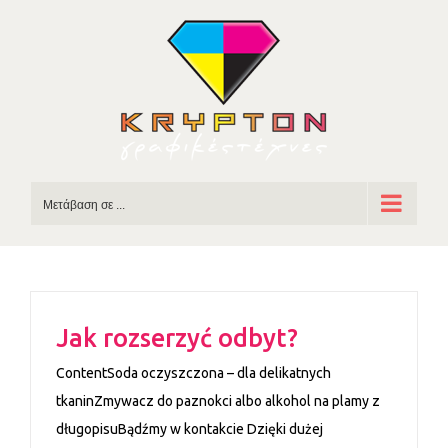
Skip
to
content
Μετάβαση σε ...
Jak rozserzyć odbyt?
ContentSoda oczyszczona – dla delikatnych
tkaninZmywacz do paznokci albo alkohol na plamy z
długopisuBądźmy w kontakcie Dzięki dużej