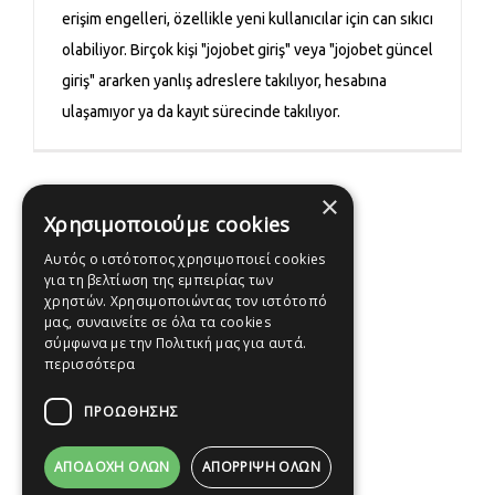
erişim engelleri, özellikle yeni kullanıcılar için can sıkıcı
olabiliyor. Birçok kişi "jojobet giriş" veya "jojobet güncel
giriş" ararken yanlış adreslere takılıyor, hesabına
ulaşamıyor ya da kayıt sürecinde takılıyor.
×
Χρησιμοποιούμε cookies
Αυτός ο ιστότοπος χρησιμοποιεί cookies
για τη βελτίωση της εμπειρίας των
χρηστών. Χρησιμοποιώντας τον ιστότοπό
μας, συναινείτε σε όλα τα cookies
σύμφωνα με την Πολιτική μας για αυτά.
περισσότερα
ΠΡΟΩΘΗΣΗΣ
ΑΠΟΔΟΧΉ ΌΛΩΝ
ΑΠΌΡΡΙΨΗ ΌΛΩΝ
© Copyright 2012 -
2026