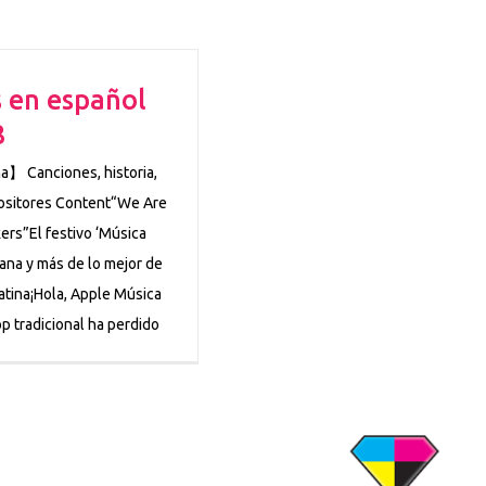
 en español
8
】 Canciones, historia,
ositores Content“We Are
rs”El festivo ‘Música
riana y más de lo mejor de
atina¡Hola, Apple Música
p tradicional ha perdido