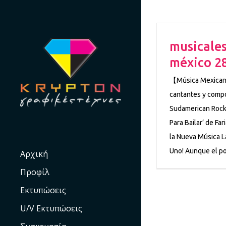
Skip
to
content
musicales
méxico 2
【Música Mexicana
cantantes y comp
Sudamerican Rocke
Para Bailar’ de Fa
la Nueva Música L
Uno! Aunque el po
Αρχική
Προφίλ
Εκτυπώσεις
U/V Εκτυπώσεις