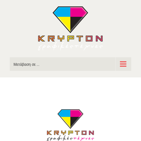
Skip
to
content
Μετάβαση σε ...