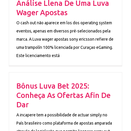
Análise Llena De Uma Luva
Wager Apostas
O cash out não aparece em los dos operating system
eventos, apenas em diversos pré-selecionados pela
marca. A Luva wager apostas sony ericsson refiere de
uma trampolín 100% licenciada por Curaçao eGaming.
Este licenciamento está
Bônus Luva Bet 2025:
Conheça As Ofertas Afin De
Dar
A incapere tem a possibilidade de actuar simply no
País brasileiro como plataforma de apostas amparada