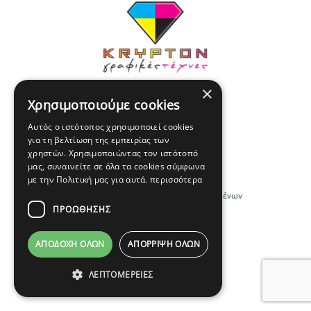
×
Χρησιμοποιούμε cookies
Αυτός ο ιστότοπος χρησιμοποιεί cookies
για τη βελτίωση της εμπειρίας των
χρηστών. Χρησιμοποιώντας τον ιστότοπό
© Copyright 2012 -
2026
μας, συναινείτε σε όλα τα cookies σύμφωνα
Κατασκευή ιστοσελίδων Icop
με την Πολιτική μας για αυτά.
περισσότερα
Cookies
|
Προστασία Προσωπικών Δεδομένων
ΠΡΟΩΘΗΣΗΣ
ΑΠΟΔΟΧΉ ΌΛΩΝ
ΑΠΌΡΡΙΨΗ ΌΛΩΝ
ΛΕΠΤΟΜΈΡΕΙΕΣ