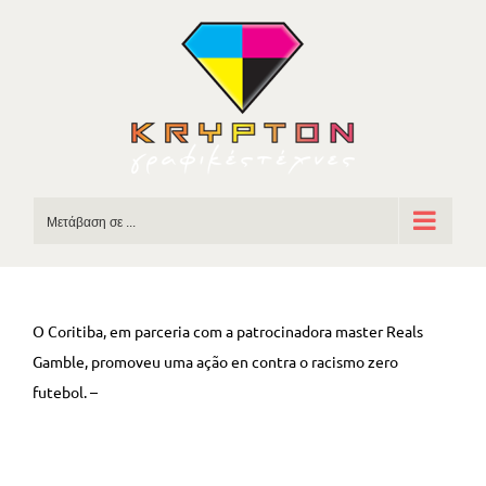
Skip
to
content
Μετάβαση σε ...
O Coritiba, em parceria com a patrocinadora master Reals
Gamble, promoveu uma ação en contra o racismo zero
futebol. –