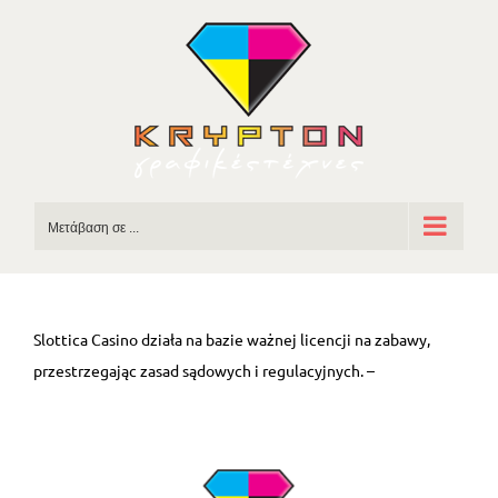
Skip
to
content
Μετάβαση σε ...
Slottica Casino działa na bazie ważnej licencji na zabawy,
przestrzegając zasad sądowych i regulacyjnych. –