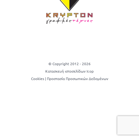
© Copyright 2012 -
2026
Κατασκευή ιστοσελίδων Icop
Cookies
|
Προστασία Προσωπικών Δεδομένων