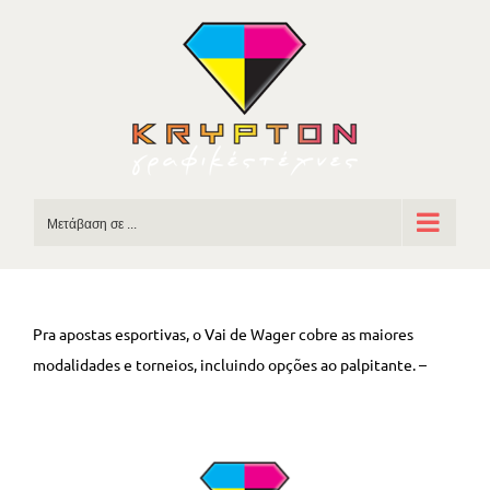
Skip
to
content
Μετάβαση σε ...
Pra apostas esportivas, o Vai de Wager cobre as maiores
modalidades e torneios, incluindo opções ao palpitante. –