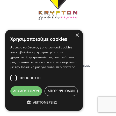
×
Χρησιμοποιούμε cookies
Αυτός ο ιστότοπος χρησιμοποιεί cookies
για τη βελτίωση της εμπειρίας των
© Copyright 2012 -
2026
χρηστών. Χρησιμοποιώντας τον ιστότοπό
Κατασκευή ιστοσελίδων Icop
μας, συναινείτε σε όλα τα cookies σύμφωνα
Cookies
|
Προστασία Προσωπικών Δεδομένων
με την Πολιτική μας για αυτά.
περισσότερα
ΠΡΟΩΘΗΣΗΣ
ΑΠΟΔΟΧΉ ΌΛΩΝ
ΑΠΌΡΡΙΨΗ ΌΛΩΝ
ΛΕΠΤΟΜΈΡΕΙΕΣ