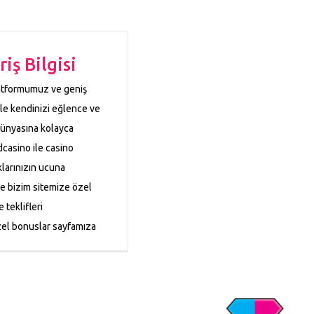
iş Bilgisi
latformumuz ve geniş
le kendinizi eğlence ve
ünyasına kolayca
Vdcasino ile casino
larınızın ucuna
ce bizim sitemize özel
teklifleri
zel bonuslar sayfamıza