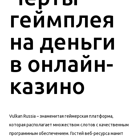
геймплея
на деньги
в онлайн-
казино
Vulkan Russia – знаменитая геймерская платформа,
которая располагает множеством слотов с качественным
программным обеспечением. Гостей веб-ресурса манит