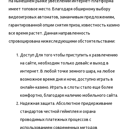
На нынешнем рынке увеселений интернет-платформа
имеет топовое место. Благодаря обширному выбору
видеоигровых автоматов, заманчивым предложениям,
гарантированной опции снятия приза, известность казино
все время растет. Данная направленность
спровоцирована нижеследующими обстоятельствами:
Доступ Для того чтобы приступить к развлечению
на сайте, необходим только девайс и выход в
интернет. В любой точке земного шара, на любое
возможное время дня и ночи, доступно играть в
онлайн-казино. Играть в слоты стало еще более
комфортно, благодаря наличию мобильного сайта.
Надежная защита. Абсолютное придерживание
стандартов честной геймплея и охрана
проводимых платежных процессов с
использованием современных методов