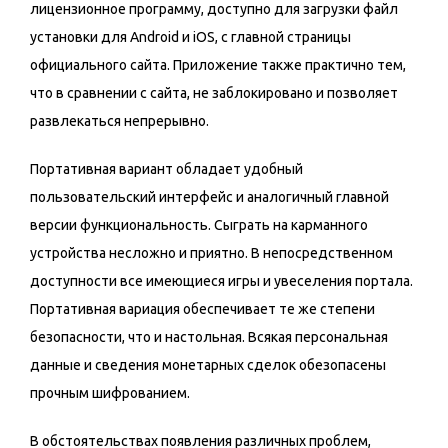
лицензионное программу, доступно для загрузки файл
установки для Android и iOS, с главной страницы
официального сайта. Приложение также практично тем,
что в сравнении с сайта, не заблокировано и позволяет
развлекаться непрерывно.
Портативная вариант обладает удобный
пользовательский интерфейс и аналогичный главной
версии функциональность. Сыграть на карманного
устройства несложно и приятно. В непосредственном
доступности все имеющиеся игры и увеселения портала.
Портативная вариация обеспечивает те же степени
безопасности, что и настольная. Всякая персональная
данные и сведения монетарных сделок обезопасены
прочным шифрованием.
В обстоятельствах появления различных проблем,