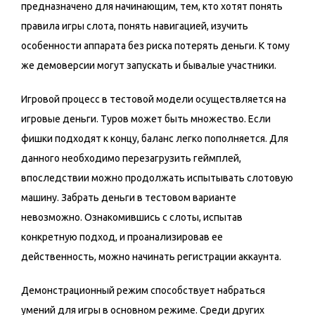
предназначено для начинающим, тем, кто хотят понять
правила игры слота, понять навигацией, изучить
особенности аппарата без риска потерять деньги. К тому
же демоверсии могут запускать и бывалые участники.
Игровой процесс в тестовой модели осуществляется на
игровые деньги. Туров может быть множество. Если
фишки подходят к концу, баланс легко пополняется. Для
данного необходимо перезагрузить геймплей,
впоследствии можно продолжать испытывать слотовую
машину. Забрать деньги в тестовом варианте
невозможно. Ознакомившись с слоты, испытав
конкретную подход, и проанализировав ее
действенность, можно начинать регистрации аккаунта.
Демонстрационный режим способствует набраться
умений для игры в основном режиме. Среди других