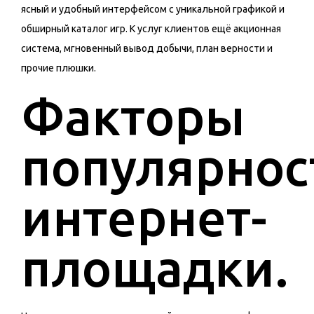
ясный и удобный интерфейсом с уникальной графикой и
обширный каталог игр. К услуг клиентов ещё акционная
система, мгновенный вывод добычи, план верности и
прочие плюшки.
Факторы
популярнос
интернет-
площадки.