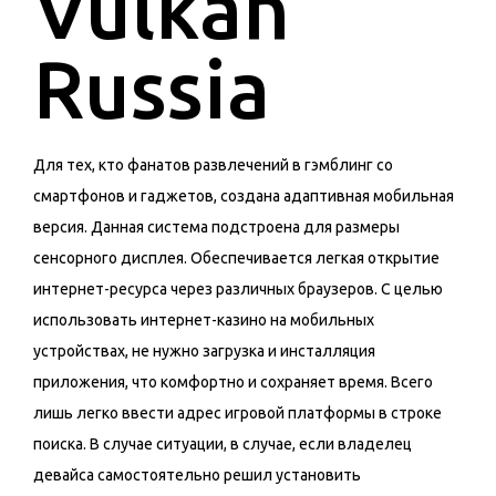
Vulkan
Russia
Для тех, кто фанатов развлечений в гэмблинг со
смартфонов и гаджетов, создана адаптивная мобильная
версия. Данная система подстроена для размеры
сенсорного дисплея. Обеспечивается легкая открытие
интернет-ресурса через различных браузеров. С целью
использовать интернет-казино на мобильных
устройствах, не нужно загрузка и инсталляция
приложения, что комфортно и сохраняет время. Всего
лишь легко ввести адрес игровой платформы в строке
поиска. В случае ситуации, в случае, если владелец
девайса самостоятельно решил установить