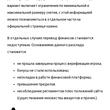
вариант включает ограничения по минимальной и
максимальной размеру снятия, с этой информацией
можно познакомиться в отдельном части на
официальной странице казино.
В отдельных случаях перевод финансов становится
недоступным. Основаниями данного расклада
становятся:
не прошла завершена процесс верификации игрока;
бонусы не стали использованы;
неполадки в работе финансовой платформы;
превышение пределов
несоблюдение регламентов плюс положений сайта
(существование множества аккаунтов и прочее.).