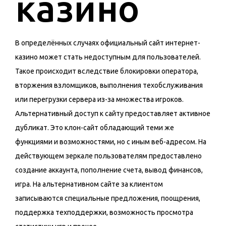
казино
В определённых случаях официальный сайт интернет-
казино может стать недоступным для пользователей.
Такое происходит вследствие блокировки оператора,
вторжения взломщиков, выполнения техобслуживания
или перегрузки сервера из-за множества игроков.
Альтернативный доступ к сайту предоставляет активное
дубликат. Это клон-сайт обладающий теми же
функциями и возможностями, но с иным веб-адресом. На
действующем зеркале пользователям предоставлено
создание аккаунта, пополнение счета, вывод финансов,
игра. На альтернативном сайте за клиентом
записываются специальные предложения, поощрения,
поддержка техподдержки, возможность просмотра