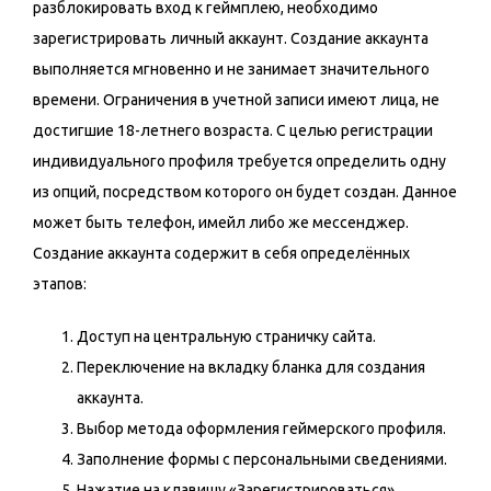
разблокировать вход к геймплею, необходимо
зарегистрировать личный аккаунт. Создание аккаунта
выполняется мгновенно и не занимает значительного
времени. Ограничения в учетной записи имеют лица, не
достигшие 18-летнего возраста. С целью регистрации
индивидуального профиля требуется определить одну
из опций, посредством которого он будет создан. Данное
может быть телефон, имейл либо же мессенджер.
Создание аккаунта содержит в себя определённых
этапов:
Доступ на центральную страничку сайта.
Переключение на вкладку бланка для создания
аккаунта.
Выбор метода оформления геймерского профиля.
Заполнение формы с персональными сведениями.
Нажатие на клавишу «Зарегистрироваться».