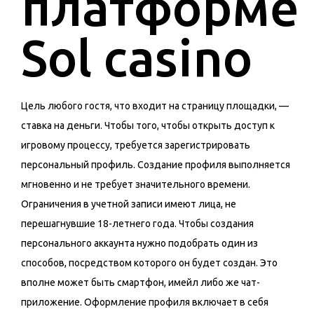
платформе
Sol casino
Цель любого гостя, что входит на страницу площадки, —
ставка на деньги. Чтобы того, чтобы открыть доступ к
игровому процессу, требуется зарегистрировать
персональный профиль. Создание профиля выполняется
мгновенно и не требует значительного времени.
Ограничения в учетной записи имеют лица, не
перешагнувшие 18-летнего года. Чтобы создания
персонального аккаунта нужно подобрать один из
способов, посредством которого он будет создан. Это
вполне может быть смартфон, имейл либо же чат-
приложение. Оформление профиля включает в себя