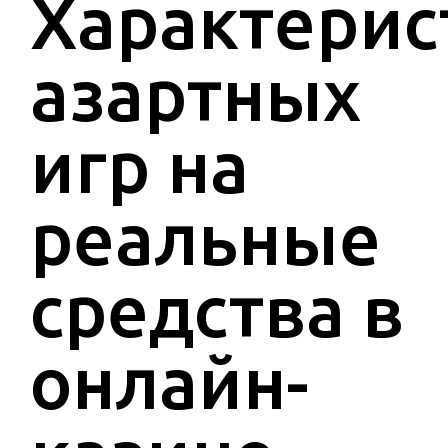
Характерис
азартных
игр на
реальные
средства в
онлайн-