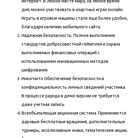
интернет. В любой месте мира, на любое время
дня, можно участвовать в азартных играх онлайн.
Играть в игровые машины стало еще более удобно,
благодаря наличию мобильного сайта.
Надежная безопасность. Полное выполнение
стандартов добросовестной геймплея и охрана
выполняемых финансовых операций с
использованием инновационных методов
шифрования.
Инкогнито Обеспечение безопасности и
конфиденциальность личных сведений участника.
В процессе раунда в демо-версии не требуется
даже учетная запись.
Всеобъемлющая акционная система. Применяются
даровые бесплатные вращения, дополнительные
турниры, эксклюзивные знаки, тематические акции,