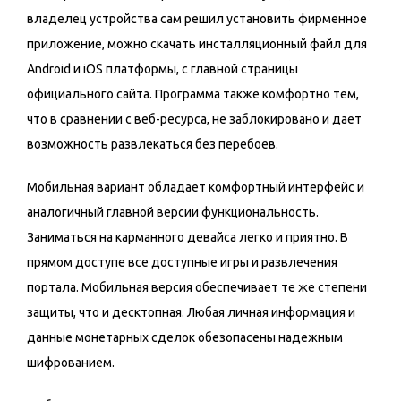
владелец устройства сам решил установить фирменное
приложение, можно скачать инсталляционный файл для
Android и iOS платформы, с главной страницы
официального сайта. Программа также комфортно тем,
что в сравнении с веб-ресурса, не заблокировано и дает
возможность развлекаться без перебоев.
Мобильная вариант обладает комфортный интерфейс и
аналогичный главной версии функциональность.
Заниматься на карманного девайса легко и приятно. В
прямом доступе все доступные игры и развлечения
портала. Мобильная версия обеспечивает те же степени
защиты, что и десктопная. Любая личная информация и
данные монетарных сделок обезопасены надежным
шифрованием.