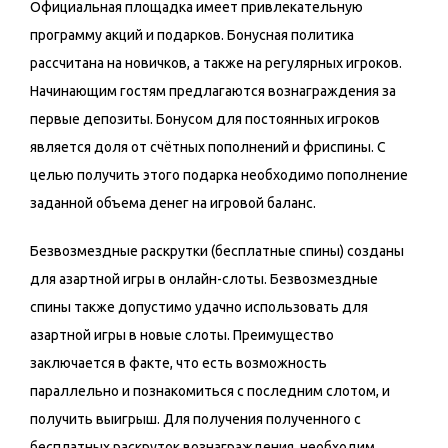
Официальная площадка имеет привлекательную
программу акций и подарков. Бонусная политика
рассчитана на новичков, а также на регулярных игроков.
Начинающим гостям предлагаются вознаграждения за
первые депозиты. Бонусом для постоянных игроков
является доля от счётных пополнений и фриспины. С
целью получить этого подарка необходимо пополнение
заданной объема денег на игровой баланс.
Безвозмездные раскрутки (бесплатные спины) созданы
для азартной игры в онлайн-слоты. Безвозмездные
спины также допустимо удачно использовать для
азартной игры в новые слоты. Преимущество
заключается в факте, что есть возможность
параллельно и познакомиться с последним слотом, и
получить выигрыш. Для получения полученного с
бесплатных раскруток вознаграждения, необходим