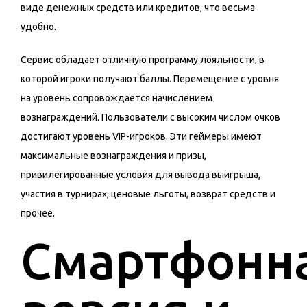
виде денежных средств или кредитов, что весьма
удобно.
Сервис обладает отличную программу лояльности, в
которой игроки получают баллы. Перемещение с уровня
на уровень сопровождается начислением
вознаграждений. Пользователи с высоким числом очков
достигают уровень VIP-игроков. Эти геймеры имеют
максимальные вознаграждения и призы,
привилегированные условия для вывода выигрыша,
участия в турнирах, ценовые льготы, возврат средств и
прочее.
Смартфонн