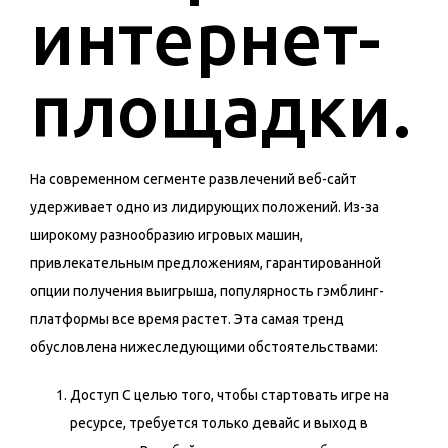
интернет-
площадки.
На современном сегменте развлечений веб-сайт
удерживает одно из лидирующих положений. Из-за
широкому разнообразию игровых машин,
привлекательным предложениям, гарантированной
опции получения выигрыша, популярность гэмблинг-
платформы все время растет. Эта самая тренд
обусловлена нижеследующими обстоятельствами:
Доступ С целью того, чтобы стартовать игре на
ресурсе, требуется только девайс и выход в