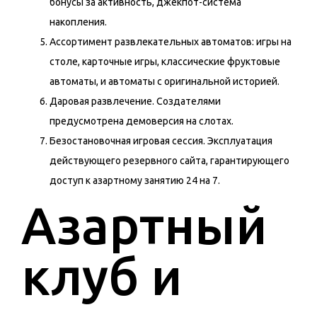
бонусы за активность, джекпот-система
накопления.
Ассортимент развлекательных автоматов: игры на
столе, карточные игры, классические фруктовые
автоматы, и автоматы с оригинальной историей.
Даровая развлечение. Создателями
предусмотрена демоверсия на слотах.
Безостановочная игровая сессия. Эксплуатация
действующего резервного сайта, гарантирующего
доступ к азартному занятию 24 на 7.
Азартный
клуб и