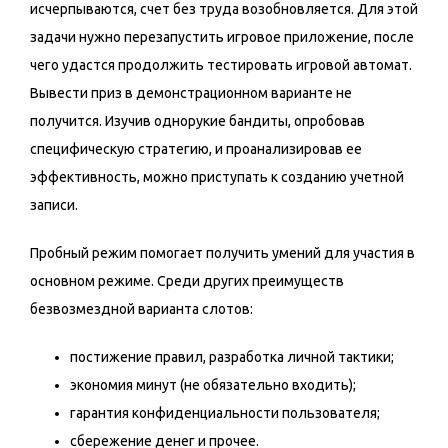
исчерпываются, счет без труда возобновляется. Для этой
задачи нужно перезапустить игровое приложение, после
чего удастся продолжить тестировать игровой автомат.
Вывести приз в демонстрационном варианте не
получится. Изучив однорукие бандиты, опробовав
специфическую стратегию, и проанализировав ее
эффективность, можно приступать к созданию учетной
записи.
Пробный режим помогает получить умений для участия в
основном режиме. Среди других преимуществ
безвозмездной варианта слотов:
постижение правил, разработка личной тактики;
экономия минут (не обязательно входить);
гарантия конфиденциальности пользователя;
сбережение денег и прочее.