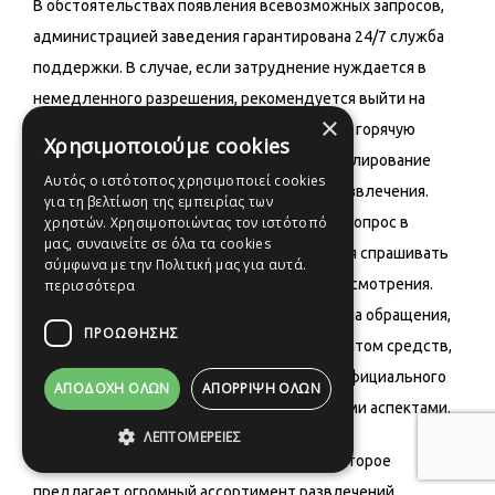
В обстоятельствах появления всевозможных запросов,
администрацией заведения гарантирована 24/7 служба
поддержки. В случае, если затруднение нуждается в
немедленного разрешения, рекомендуется выйти на
×
службой поддержки при помощи звонка на горячую
Χρησιμοποιούμε cookies
линию или задать вопрос в чат-боте. Урегулирование
Αυτός ο ιστότοπος χρησιμοποιεί cookies
вопроса доступно в процессе азартного развлечения.
για τη βελτίωση της εμπειρίας των
χρηστών. Χρησιμοποιώντας τον ιστότοπό
Авторизованный геймер вправе оставить вопрос в
μας, συναινείτε σε όλα τα cookies
аккаунте. По электронной почте советуется спрашивать
σύμφωνα με την Πολιτική μας για αυτά.
запросы, которые требуют подробного рассмотрения.
περισσότερα
Профессионалы техподдержки отвечают на обращения,
ΠΡΟΩΘΗΣΗΣ
связанные с регистрацией аккаунта, депозитом средств,
обналичиванием выигрыша, скачиванием официального
ΑΠΟΔΟΧΉ ΌΛΩΝ
ΑΠΌΡΡΙΨΗ ΌΛΩΝ
приложения, игровыми правилами и другими аспектами.
ΛΕΠΤΟΜΈΡΕΙΕΣ
Sol casino — популярное онлайн-казино, которое
предлагает огромный ассортимент развлечений,