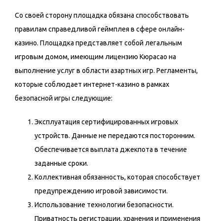
Со своей сторону площадка обязана способствовать
правилам справедливой геймплея в сфере онлайн-
казино. Площадка представляет собой легальным
игровым домом, имеющим лицензию Кюрасао на
выполнение услуг в области азартных игр. Регламенты,
которые соблюдает интернет-казино в рамках
безопасной игры следующие:
Эксплуатация сертифицированных игровых
устройств. Данные не передаются посторонним.
Обеспечивается выплата джекпота в течение
заданные сроки.
Коллективная обязанность, которая способствует
предупреждению игровой зависимости.
Использование технологии безопасности.
Приватность регистрации, хранения и применения