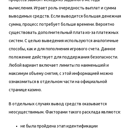
вычисления. Играет роль очередность выплат и сумма
выводимых средств. Если выводится большая денежная
сумма, процесс потребует больше времени. Вероятно
существовать дополнительный плата из-за платежных
систем. С целью выведения используются аналогичные
способы, как и для пополнения игрового счета. Данное
положение действует для поддержания безопасности.
Любой вариант включает лимиты по наименьшей и
максимум объему снятия, с этой информацией можно
ознакомиться в отдельном части на официальной
странице казино.
В отдельных случаях вывод средств оказывается
неосуществимым. Факторами такого расклада являются:
не была пройдена этап идентификации