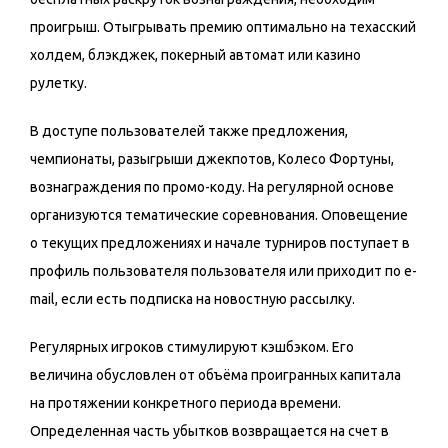
проигрыш. Отыгрывать премию оптимально на техасский
холдем, блэкджек, покерный автомат или казино
рулетку.
В доступе пользователей также предложения,
чемпионаты, разыгрыши джекпотов, Колесо Фортуны,
вознаграждения по промо-коду. На регулярной основе
организуются тематические соревнования. Оповещение
о текущих предложениях и начале турниров поступает в
профиль пользователя пользователя или приходит по e-
mail, если есть подписка на новостную рассылку.
Регулярных игроков стимулируют кэшбэком. Его
величина обусловлен от объёма проигранных капитала
на протяжении конкретного периода времени.
Определенная часть убытков возвращается на счет в