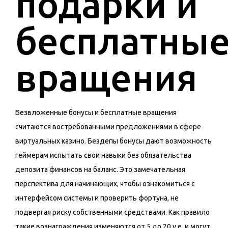
подарки и
бесплатны
вращения
Безвложенные бонусы и бесплатные вращения
считаются востребованными предложениями в сфере
виртуальных казино. Бездепы бонусы дают возможность
геймерам испытать свои навыки без обязательства
депозита финансов на баланс. Это замечательная
перспектива для начинающих, чтобы ознакомиться с
интерфейсом системы и проверить фортуна, не
подвергая риску собственными средствами. Как правило
такие вознаграждения изменяются от 5 до 20 у.е. и могут