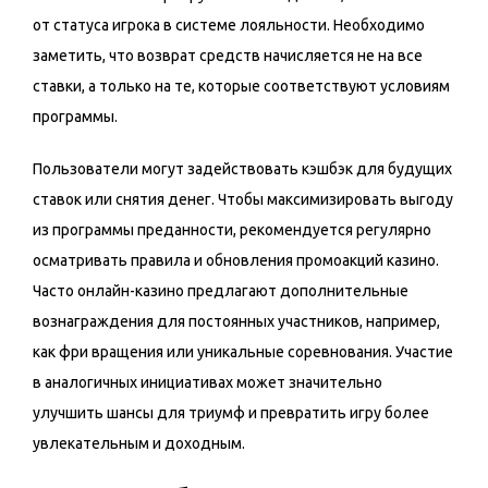
от статуса игрока в системе лояльности. Необходимо
заметить, что возврат средств начисляется не на все
ставки, а только на те, которые соответствуют условиям
программы.
Пользователи могут задействовать кэшбэк для будущих
ставок или снятия денег. Чтобы максимизировать выгоду
из программы преданности, рекомендуется регулярно
осматривать правила и обновления промоакций казино.
Часто онлайн-казино предлагают дополнительные
вознаграждения для постоянных участников, например,
как фри вращения или уникальные соревнования. Участие
в аналогичных инициативах может значительно
улучшить шансы для триумф и превратить игру более
увлекательным и доходным.