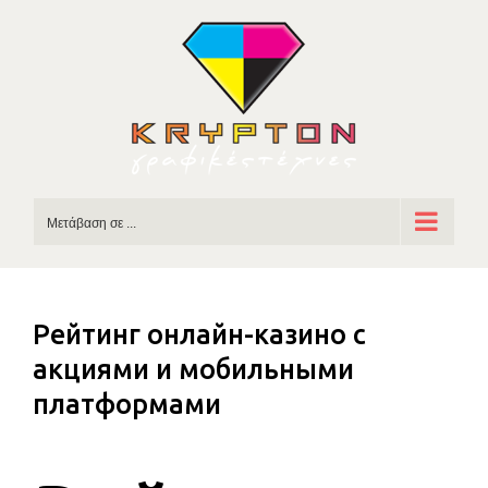
Skip
to
content
Μετάβαση σε ...
Рейтинг онлайн-казино с
акциями и мобильными
платформами