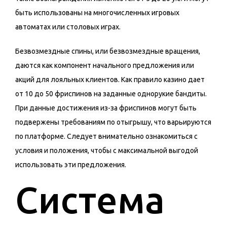
быть использованы на многочисленных игровых
автоматах или столовых играх.
Безвозмездные спины, или безвозмездные вращения,
даются как компонент начального предложения или
акций для лояльных клиентов. Как правило казино дает
от 10 до 50 фриспинов на заданные однорукие бандиты.
При данные достижения из-за фриспинов могут быть
подвержены требованиям по отыгрышу, что варьируются
по платформе. Следует внимательно ознакомиться с
условия и положения, чтобы с максимальной выгодой
использовать эти предложения.
Система