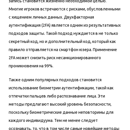
запись становится жизненно необходимой целью.
Многие игроков встречаются с рисками, обусловленными
с хищением личных данных. Двухфакторная
аутентификация (2FA) является одним из результативных
подходов защиты. Такой подход нуждается в не только
секретный код, но и дополнительный код, который как
правило отправляется на смартфон юзера. Применение
2FA может снизить риск несанкционированного
проникновения на 99%.
Также одним популярных подходов становится
использование биометрии аутентификации, такой как
отпечатки пальцев либо распознавание лица. Эти
методы предлагают высокий уровень безопасности,
поскольку биометрические данные неповторимы для
каждого индивидуума. Тем не менее следует
осознавать, то, что в том числе самые новейшие методы