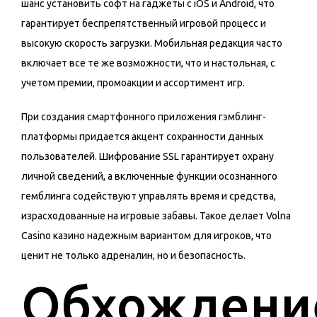
шанс установить софт на гаджеты с iOS и Android, что
гарантирует беспрепятственный игровой процесс и
высокую скорость загрузки. Мобильная редакция часто
включает все те же возможности, что и настольная, с
учетом премии, промоакции и ассортимент игр.
При создания смартфонного приложения гэмблинг-
платформы придается акцент сохранности данных
пользователей. Шифрование SSL гарантирует охрану
личной сведений, а включенные функции осознанного
гемблинга содействуют управлять время и средства,
израсходованные на игровые забавы. Такое делает Volna
Casino казино надежным вариантом для игроков, что
ценит не только адреналин, но и безопасность.
Обхождени