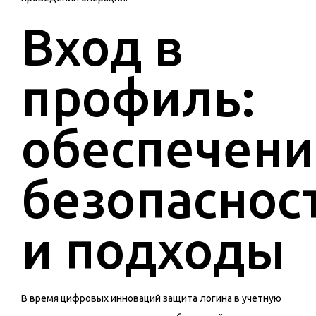
Вход в
профиль:
обеспечени
безопаснос
и подходы
В время цифровых инноваций защита логина в учетную