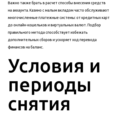
Важно также брать в расчет способы внесения средств
на аккаунта. Казино с малым вкладом часто обслуживают
многочисленные платежные системы: от кредитных карт
до онлайн-кошельков и виртуальных валют. Подбор
правильного метода способствует избежать
дополнительных сборов и ускоряет ход перевода
финансов на баланс.
Условия и
периоды
снятия