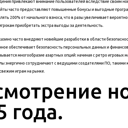
дения привлекают внимание пользователей вследствие своим но
айты часто предоставляют повышенные бонусы и выгодные програ
лять 200% от начального взноса, что в разы увеличивает вероятно
игрокам приобретать экстра выгоды за деятельность.
казино часто внедряют новейшие разработки в области безопаснос
нное обеспечивает безопасность персональных данных и финансо
ывается многообразие азартных опций: начиная с ретро игровых м
ы энергично сотрудничают с ведущими создателями ПО, такими ка
свежим играм на рынке.
смотрение н
5 года.