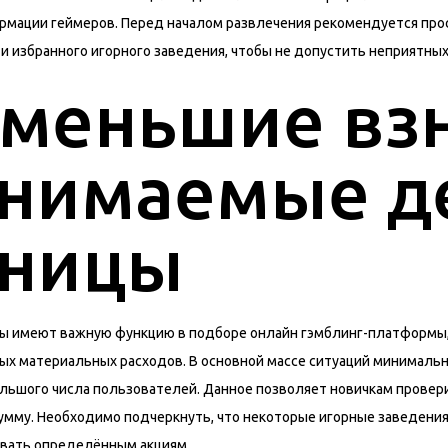
рмации геймеров. Перед началом развлечения рекомендуется про
 избранного игорного заведения, чтобы не допустить неприятны
меньшие вз
нимаемые д
ницы
 имеют важную функцию в подборе онлайн гэмблинг-платформы, 
ых материальных расходов. В основной массе ситуаций минимальный
ьшого числа пользователей. Данное позволяет новичкам проверит
умму. Необходимо подчеркнуть, что некоторые игорные заведени
ивать определённым акциям.