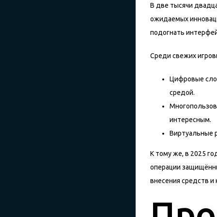
В две тысячи двадц
ожидаемых инноваци
подогнать интерфей
Среди свежих игров
Цифровые слот
средой.
Многопользова
интересным.
Виртуальные р
К тому же, в 2025 
операции защищённ
внесения средств и 
Про