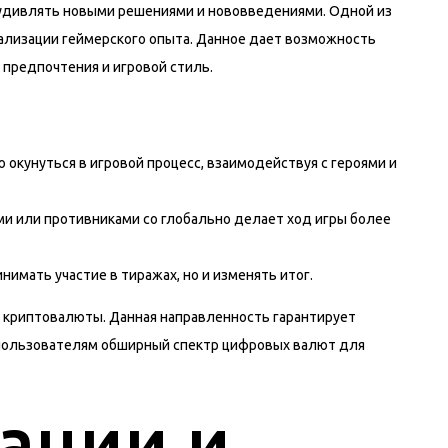
 удивлять новыми решениями и нововведениями. Одной из
ализации геймерского опыта. Данное дает возможность
 предпочтения и игровой стиль.
окунуться в игровой процесс, взаимодействуя с героями и
и или противниками со глобально делает ход игры более
мать участие в тиражах, но и изменять итог.
х криптовалюты. Данная направленность гарантирует
пользователям обширный спектр цифровых валют для
ации и