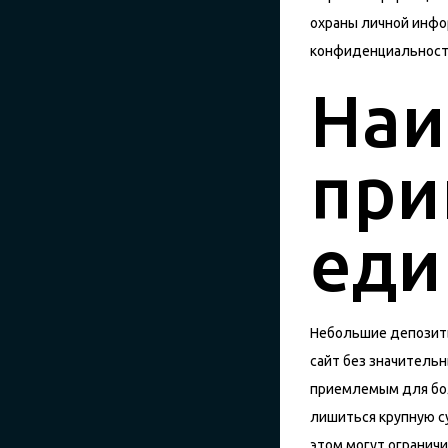
охраны личной инфо
конфиденциальности
Наи
при
еди
Небольшие депозиты
сайт без значительн
приемлемым для бол
лишиться крупную с
этом могут огранич