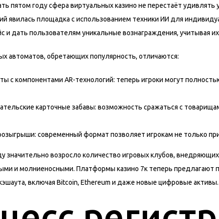
ать пятом году сфера виртуальных казино не перестаёт удивлять
й явилась площадка с использованием техники ИИ для индивиду
с и дать пользователям уникальные вознаграждения, учитывая их
ых автоматов, обретающих популярность, отличаются:
ы с компонентами AR-технологий: теперь игроки могут полностью 
тельские карточные забавы: возможность сражаться с товарищам
озыгрыши: современный формат позволяет игрокам не только прини
году значительно возросло количество игровых клубов, внедряющи
ыми и молниеносными. Платформы казино 7к теперь предлагают 
кэшаута, включая Bitcoin, Ethereum и даже новые цифровые активы.
цесс регистр