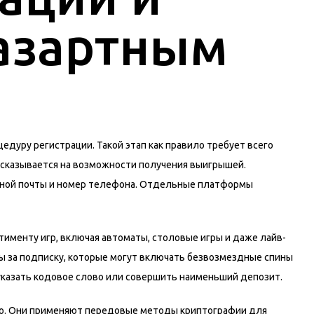
азартным
цедуру регистрации. Такой этап как правило требует всего
о сказывается на возможности получения выигрышей.
онной почты и номер телефона. Отдельные платформы
тименту игр, включая автоматы, столовые игры и даже лайв-
сы за подписку, которые могут включать безвозмездные спины
 указать кодовое слово или совершить наименьший депозит.
но. Они применяют передовые методы криптографии для