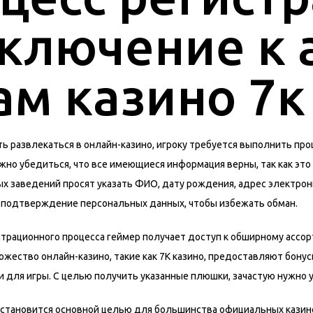
ключение к 
ам казино 7к
ать развлекаться в онлайн-казино, игроку требуется выполнить про
ажно убедиться, что все имеющиеся информация верны, так как эт
х заведений просят указать ФИО, дату рождения, адрес электр
 подтверждение персональных данных, чтобы избежать обман.
трационного процесса геймер получает доступ к обширному ассор
ожество онлайн-казино, такие как 7К казино, предоставляют бону
и для игры. С целью получить указанные плюшки, зачастую нужно
становится основной целью для большинства официальных кази