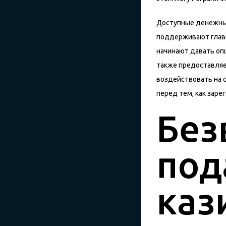
Доступные денежны
поддерживают главн
начинают давать опц
также предоставляе
воздействовать на 
перед тем, как заре
Без
под
каз