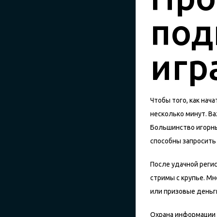
под
игр
Чтобы того, как нач
несколько минут. В
Большинство игорны
способны запросить
После удачной регис
стримы с крупье. Мн
или призовые деньг
Охрана информации 