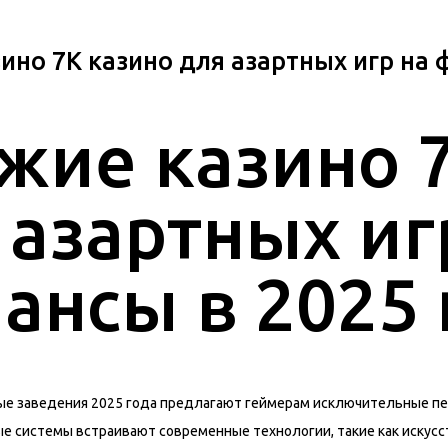
ино 7К казино для азартных игр на 
жие казино 
 азартных иг
ансы в 2025 
е заведения 2025 года предлагают геймерам исключительные пер
е системы встраивают современные технологии, такие как искусс