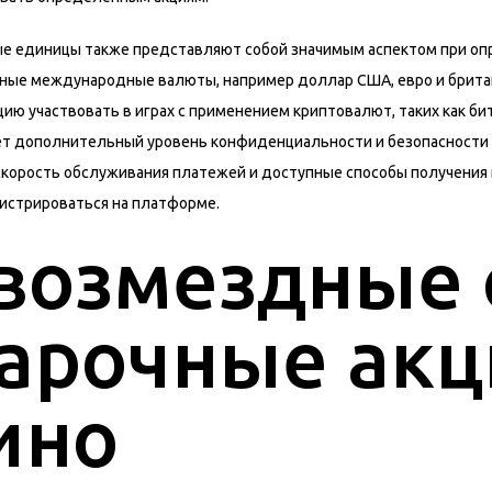
е единицы также представляют собой значимым аспектом при оп
ые международные валюты, например доллар США, евро и британ
ию участвовать в играх с применением криптовалют, таких как бит
т дополнительный уровень конфиденциальности и безопасности 
скорость обслуживания платежей и доступные способы получения
гистрироваться на платформе.
возмездные 
арочные акц
ино