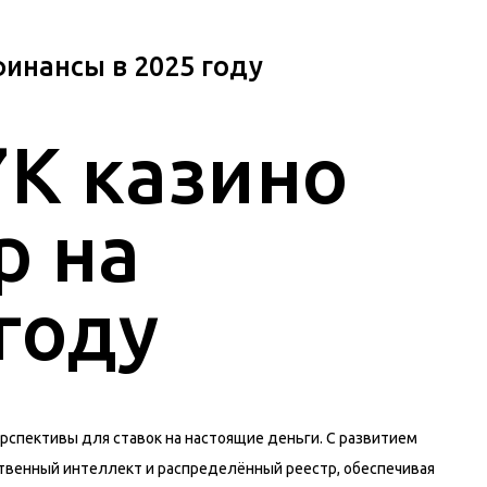
финансы в 2025 году
7К казино
р на
году
спективы для ставок на настоящие деньги. С развитием
твенный интеллект и распределённый реестр, обеспечивая