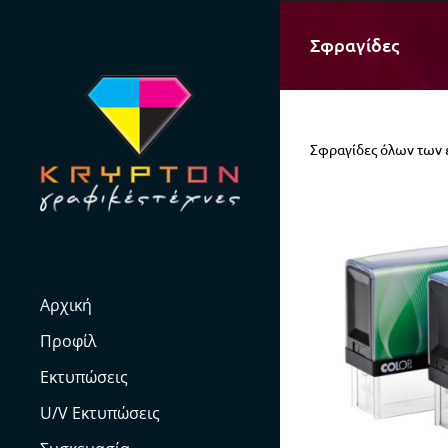
Skip
to
Σφραγίδες
content
Σφραγίδες όλων των ε
Αρχική
Προφίλ
Εκτυπώσεις
U/V Εκτυπώσεις