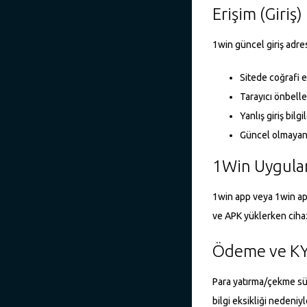
Erişim (Giriş
1win güncel giriş adres
Sitede coğrafi e
Tarayıcı önbelle
Yanlış giriş bilg
Güncel olmayan 
1Win Uygulam
1win app veya 1win apk
ve APK yüklerken cihaz
Ödeme ve KY
Para yatırma/çekme sür
bilgi eksikliği nedeniyl