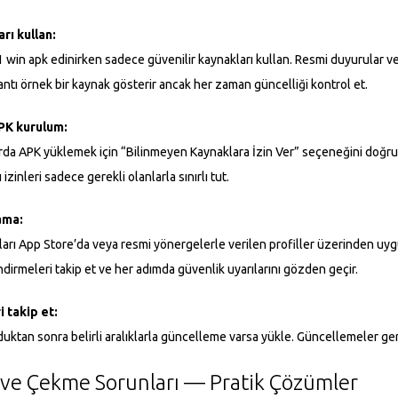
rı kullan:
 win apk edinirken sadece güvenilir kaynakları kullan. Resmi duyurular ve
tı örnek bir kaynak gösterir ancak her zaman güncelliği kontrol et.
PK kurulum:
rda APK yüklemek için “Bilinmeyen Kaynaklara İzin Ver” seçeneğini doğru
zinleri sadece gerekli olanlarla sınırlı tut.
ama:
ıları App Store’da veya resmi yönergelerle verilen profiller üzerinden uyg
irmeleri takip et ve her adımda güvenlik uyarılarını gözden geçir.
 takip et:
ktan sonra belirli aralıklarla güncelleme varsa yükle. Güncellemeler gene
 ve Çekme Sorunları — Pratik Çözümler