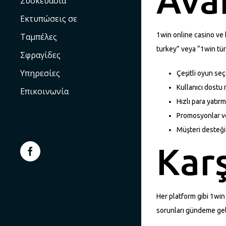
Avan
Συσκευασία
Εκτυπώσεις σε
1win online casino ve 
Ταμπέλες
turkey” veya “1win türk
Σφραγίδες
Υπηρεσίες
Çeşitli oyun seç
Kullanıcı dostu 
Επικοινωνία
Hızlı para yatı
Promosyonlar ve 
Müşteri desteği
Karş
Facebook
Her platform gibi 1win
sorunları gündeme gele