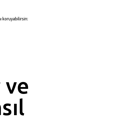
 koruyabilirsin:
 ve
sıl