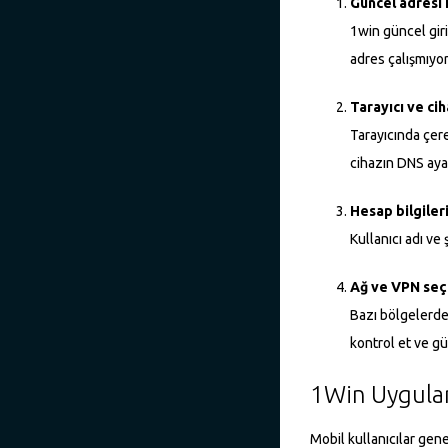
Güncel adresi 
1win güncel giri
adres çalışmıyor
Tarayıcı ve cih
Tarayıcında çere
cihazın DNS ayar
Hesap bilgiler
Kullanıcı adı ve
Ağ ve VPN seç
Bazı bölgelerde 
kontrol et ve güv
1Win Uygula
Mobil kullanıcılar gen