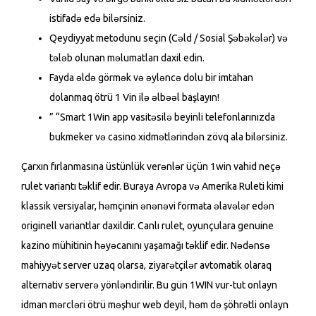
istifadə edə bilərsiniz.
Qeydiyyat metodunu seçin (Cəld / Sosial Şəbəkələr) və
tələb olunan məlumatları daxil edin.
Fayda əldə görmək və əyləncə dolu bir imtahan
dolanmaq ötrü 1 Vin ilə əlbəəl başlayın!
” “Smart 1Win app vasitəsilə beyinli telefonlarınızda
bukmeker və casino xidmətlərindən zövq ala bilərsiniz.
Çarxın fırlanmasına üstünlük verənlər üçün 1win vahid neçə
rulet variantı təklif edir. Buraya Avropa və Amerika Ruleti kimi
klassik versiyalar, həmçinin ənənəvi formata əlavələr edən
originell variantlar daxildir. Canlı rulet, oyunçulara genuine
kazino mühitinin həyəcanını yaşamağı təklif edir. Nədənsə
mahiyyət server uzaq olarsa, ziyarətçilər avtomatik olaraq
alternativ serverə yönləndirilir. Bu gün 1WIN vur-tut onlayn
idman mərcləri ötrü məşhur web deyil, həm də şöhrətli onlayn