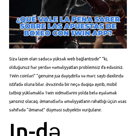
Sizə lazım olan sadəcə yüksək web bağlantısıdır” “ki,
olduğunuz hər yerdə» «əməliyyatları problemsiz ifa edəsiniz.
1Win coinləri” “genuine jua dəyişdirilə və mərc saytı daxilində
istifadə oluna bilər. Əvəzində bir neçə dəqiqə ayırıb, mobil
tətbiqi yükləməklə 1win xidmətlərini yolda belə eşələmək
şansınız olacaq. Əmanətlərlə əməliyyatların rahatlığı üçün əsas
səhifədə “Əmanət” düyməsi subyektiv vurğulanır.
In-də