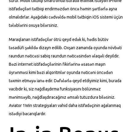
sürür. Mobil tətbiqi smartfonda istifadə eləmək istəyən iPhone
istifadəçiləri tətbiqi endirməzdən öncə həmin şərtlərlə aşna
olmalıdırlar. Aşağıdakı cədvəldə mobil tətbiqin iOS sistemi üçün
tələblərini oxuya bilərsiniz.
Maraqlanan istifadəçilər ötrü qeyd edək ki, hədis bütöv
təsadüfi şəkildə dizayn edilib. Oxşarı zamanda oyunda növbəti
raundun nəticəsi sabiq raundun nəticəsindən əlaqəli deyildir.
Bəzi internet istifadəçilərinin fikirlərinə əsasən maşın
öyrənməsi kimi bəzi alqoritmlər oyunda nəticəni öncədən
təxmin etməyə ianə edir. Dəfələrlə qeyd etdiyimiz kimi, burada
vacibdir ki, siz nağdlaşdırma funksiyasını bölünməz
mənimsəyib, nağdlaşdıracağınız əmsalı tutuzdura biləsiniz.
Aviator 1Win strategiyaları vahid daha istifadəçinin ağalanmaq
istədiyi bacarıqlardır.