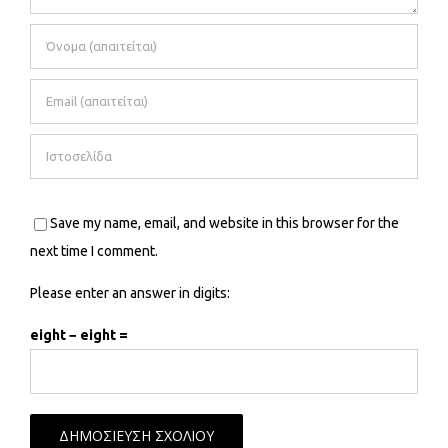
Save my name, email, and website in this browser for the
next time I comment.
Please enter an answer in digits:
eight − eight =