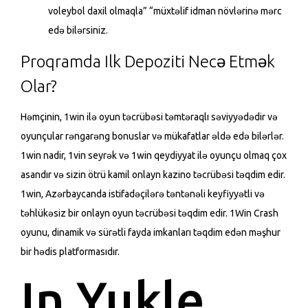
voleybol daxil olmaqla” “müxtəlif idman növlərinə mərc
edə bilərsiniz.
Proqramda Ilk Depoziti Necə Etmək
Olar?
Həmçinin, 1win ilə oyun təcrübəsi təmtəraqlı səviyyədədir və
oyunçular rəngarəng bonuslar və mükafatlar əldə edə bilərlər.
1win nadir, 1vin seyrək və 1win qeydiyyat ilə oyunçu olmaq çox
asandır və sizin ötrü kamil onlayn kazino təcrübəsi təqdim edir.
1win, Azərbaycanda istifadəçilərə təntənəli keyfiyyətli və
təhlükəsiz bir onlayn oyun təcrübəsi təqdim edir. 1Win Crash
oyunu, dinamik və sürətli fayda imkanları təqdim edən məşhur
bir hədis platformasıdır.
In Yukle