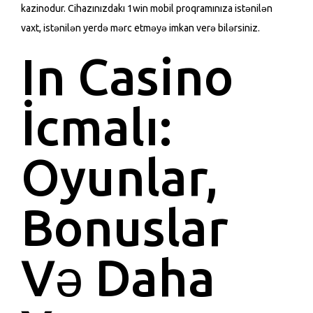
kazinodur. Cihazınızdakı 1win mobil proqramınıza istənilən
vaxt, istənilən yerdə mərc etməyə imkan verə bilərsiniz.
In Casino
İcmalı:
Oyunlar,
Bonuslar
Və Daha