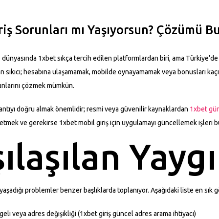
iriş Sorunları mı Yaşıyorsun? Çözümü B
 dünyasında 1xbet sıkça tercih edilen platformlardan biri, ama Türkiye’de 
an sıkıcı; hesabına ulaşamamak, mobilde oynayamamak veya bonusları kaçır
runlarını çözmek mümkün.
ntıyı doğru almak önemlidir; resmi veya güvenilir kaynaklardan
1xbet gün
 etmek ve gerekirse 1xbet mobil giriş için uygulamayı güncellemek işleri bü
ılaşılan Yayg
yaşadığı problemler benzer başlıklarda toplanıyor. Aşağıdaki liste en sık g
geli veya adres değişikliği (1xbet giriş güncel adres arama ihtiyacı)