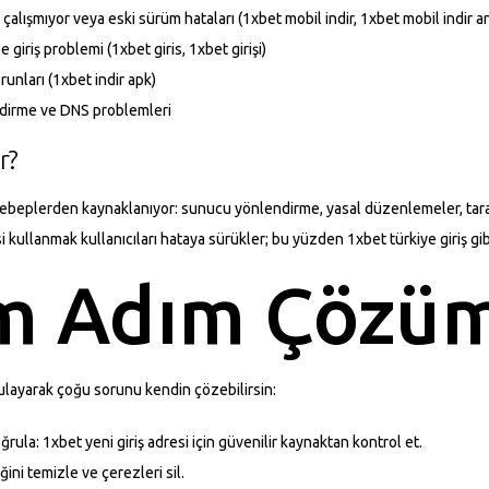
alışmıyor veya eski sürüm hataları (1xbet mobil indir, 1xbet mobil indir a
e giriş problemi (1xbet giris, 1xbet girişi)
unları (1xbet indir apk)
ndirme ve DNS problemleri
r?
sebeplerden kaynaklanıyor: sunucu yönlendirme, yasal düzenlemeler, tara
si kullanmak kullanıcıları hataya sürükler; bu yüzden 1xbet türkiye giriş g
m Adım Çözüm
ulayarak çoğu sorunu kendin çözebilirsin:
rula: 1xbet yeni giriş adresi için güvenilir kaynaktan kontrol et.
ğini temizle ve çerezleri sil.