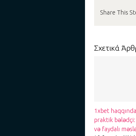
Share This St
Σχετικά Άρθ
1xbet haqqında
praktik bələdçi:
və faydalı məsl