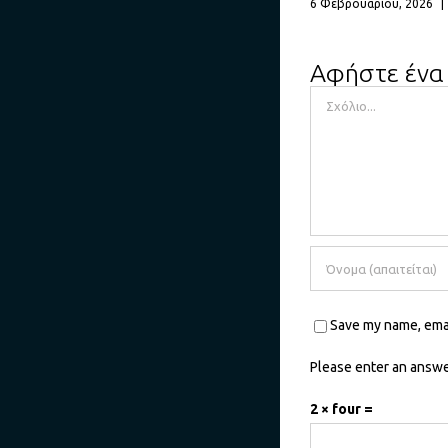
6 Φεβρουαρίου, 2026
|
Αφήστε ένα 
Comment
Save my name, emai
Please enter an answer
2 × four =