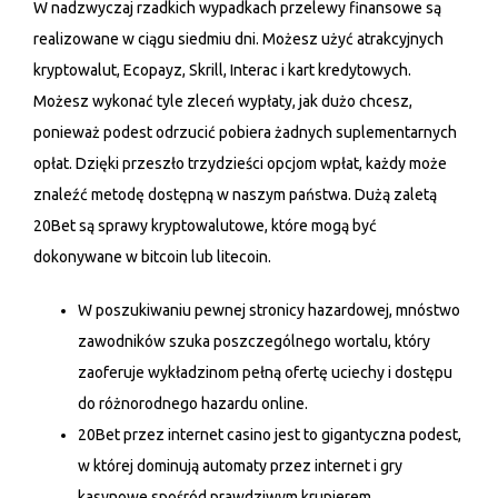
W nadzwyczaj rzadkich wypadkach przelewy finansowe są
realizowane w ciągu siedmiu dni. Możesz użyć atrakcyjnych
kryptowalut, Ecopayz, Skrill, Interac i kart kredytowych.
Możesz wykonać tyle zleceń wypłaty, jak dużo chcesz,
ponieważ podest odrzucić pobiera żadnych suplementarnych
opłat. Dzięki przeszło trzydzieści opcjom wpłat, każdy może
znaleźć metodę dostępną w naszym państwa. Dużą zaletą
20Bet są sprawy kryptowalutowe, które mogą być
dokonywane w bitcoin lub litecoin.
W poszukiwaniu pewnej stronicy hazardowej, mnóstwo
zawodników szuka poszczególnego wortalu, który
zaoferuje wykładzinom pełną ofertę uciechy i dostępu
do różnorodnego hazardu online.
20Bet przez internet casino jest to gigantyczna podest,
w której dominują automaty przez internet i gry
kasynowe spośród prawdziwym krupierem.