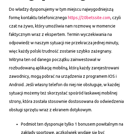
Do władzy dysponujemy w tym miejscu najwygodniejszą
formę kontaktu telefonicznego
https://20betssite.com
, czyli
czat na żywo, który umożliwia nam rozmowę w momencie
faktycznym wraz z ekspertem. Termin wyczekiwania na
odpowiedź w naszym sytuacji nie przekracza jednej minuty,
więc każdy polski trudność zostanie szybko zażegnany.
Witryna ten od danego początku zainwestował w
rozbudowaną aplikację mobilną, którą każdy zarejestrowani
zawodnicy, mogą pobrać na urządzenia z programem IOS i
Android. Jeśli własny telefon do niej nie obsługuje, w każdej
sytuacji możemy też skorzystać spośród łaskawej mobilnej
strony, która została stosownie dostosowana do odwiedzenia
obsługi sprzętu wraz z ekranem dotykowym.
Podmiot ten dysponuje tylko 1 bonusem powitalnym na
zakłady sportowe, aczkolwiek wydaje się być