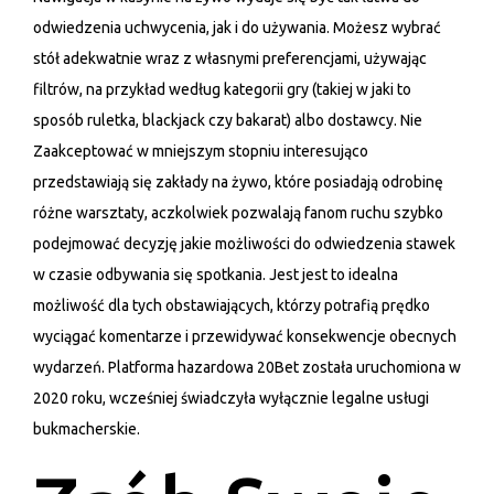
odwiedzenia uchwycenia, jak i do używania. Możesz wybrać
stół adekwatnie wraz z własnymi preferencjami, używając
filtrów, na przykład według kategorii gry (takiej w jaki to
sposób ruletka, blackjack czy bakarat) albo dostawcy. Nie
Zaakceptować w mniejszym stopniu interesująco
przedstawiają się zakłady na żywo, które posiadają odrobinę
różne warsztaty, aczkolwiek pozwalają fanom ruchu szybko
podejmować decyzję jakie możliwości do odwiedzenia stawek
w czasie odbywania się spotkania. Jest jest to idealna
możliwość dla tych obstawiających, którzy potrafią prędko
wyciągać komentarze i przewidywać konsekwencje obecnych
wydarzeń. Platforma hazardowa 20Bet została uruchomiona w
2020 roku, wcześniej świadczyła wyłącznie legalne usługi
bukmacherskie.