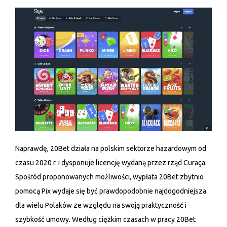
Naprawdę, 20Bet działa na polskim sektorze hazardowym od
czasu 2020 r. i dysponuje licencję wydaną przez rząd Curaça.
Spośród proponowanych możliwości, wypłata 20Bet zbytnio
pomocą Pix wydaje się być prawdopodobnie najdogodniejsza
dla wielu Polaków ze względu na swoją praktyczność i
szybkość umowy. Według ciężkim czasach w pracy 20Bet