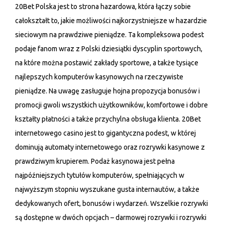
20Bet Polska jest to strona hazardowa, która łączy sobie
całokształt to, jakie możliwości najkorzystniejsze w hazardzie
sieciowym na prawdziwe pieniądze. Ta kompleksowa podest
podaje fanom wraz z Polski dziesiątki dyscyplin sportowych,
na które można postawić zakłady sportowe, a także tysiące
najlepszych komputerów kasynowych na rzeczywiste
pieniądze. Na uwagę zasługuje hojna propozycja bonusów i
promocji gwoli wszystkich użytkowników, komfortowe i dobre
kształty płatności a także przychylna obsługa klienta. 20Bet
internetowego casino jest to gigantyczna podest, w której
dominują automaty internetowego oraz rozrywki kasynowe z
prawdziwym krupierem. Podaż kasynowa jest pełna
najpóźniejszych tytułów komputerów, spełniających w
najwyższym stopniu wyszukane gusta internautów, a także
dedykowanych ofert, bonusów i wydarzeń. Wszelkie rozrywki
są dostępne w dwóch opcjach – darmowej rozrywki i rozrywki