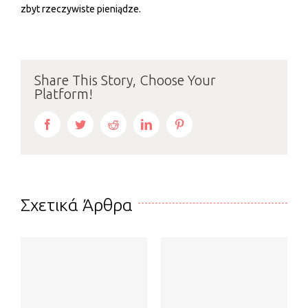
zbyt rzeczywiste pieniądze.
Share This Story, Choose Your
Platform!
Facebook
Twitter
Reddit
LinkedIn
Pinterest
Σχετικά Άρθρα