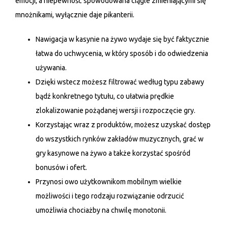
emocji, a niepewność spowodowana ciągle zmieniającymi się
mnożnikami, wyłącznie daje pikanterii.
Nawigacja w kasynie na żywo wydaje się być faktycznie
łatwa do uchwycenia, w który sposób i do odwiedzenia
używania.
Dzięki wstecz możesz filtrować według typu zabawy
bądź konkretnego tytułu, co ułatwia prędkie
zlokalizowanie pożądanej wersji i rozpoczęcie gry.
Korzystając wraz z produktów, możesz uzyskać dostęp
do wszystkich rynków zakładów muzycznych, grać w
gry kasynowe na żywo a także korzystać spośród
bonusów i ofert.
Przynosi owo użytkownikom mobilnym wielkie
możliwości i tego rodzaju rozwiązanie odrzucić
umożliwia chociażby na chwilę monotonii.