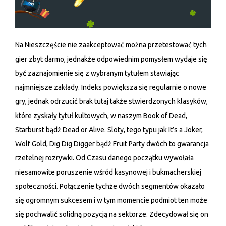
Na Nieszczęście nie zaakceptować można przetestować tych
gier zbyt darmo, jednakże odpowiednim pomysłem wydaje się
być zaznajomienie się z wybranym tytułem stawiając
najmniejsze zakłady. Indeks powiększa się regularnie o nowe
gry, jednak odrzucić brak tutaj także stwierdzonych klasyków,
które zyskały tytuł kultowych, w naszym Book of Dead,
Starburst bądź Dead or Alive. Sloty, tego typu jak It’s a Joker,
Wolf Gold, Dig Dig Digger bądź Fruit Party dwóch to gwarancja
rzetelnej rozrywki. Od Czasu danego początku wywołała
niesamowite poruszenie wśród kasynowej i bukmacherskiej
społeczności. Połączenie tychże dwóch segmentów okazało
się ogromnym sukcesem i w tym momencie podmiot ten może
się pochwalić solidną pozycją na sektorze. Zdecydował się on