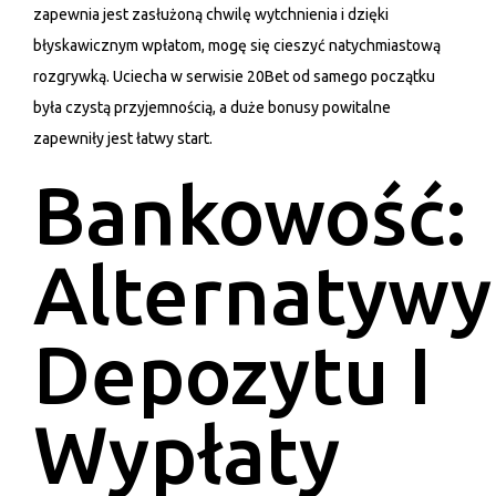
zapewnia jest zasłużoną chwilę wytchnienia i dzięki
błyskawicznym wpłatom, mogę się cieszyć natychmiastową
rozgrywką. Uciecha w serwisie 20Bet od samego początku
była czystą przyjemnością, a duże bonusy powitalne
zapewniły jest łatwy start.
Bankowość:
Alternatywy
Depozytu I
Wypłaty