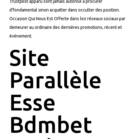
Trustpilot apparu sont jamais autorisé à procurer
d’fondamental sinon acquitter dans occulter des position.
Occasion Qui Nous Est Offerte dans lez réseaux sociaux par
demeurer au ordinaire des dernières promotions, récent et
événement.
Site
Parallèle
Esse
Bdmbet