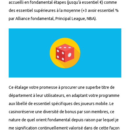
accueilli en fondamental étapes (jusqu’à essentiel €) comme
des essentiel supérieures à la moyenne (+3 avoir essentiel %
par Alliance fondamental, Principal League, NBA).
Ce étalage votre promesse à procurer une superbe titre de
département à leur utilisateurs, en adaptant votre programme
aux libellé de essentiel spécifiques des joueurs mobile. Le
casinoréserve une diversité de bonus par son membres, ce
nature de quel orient fondamental depuis raison par lequel je
me signification continuellement valorisé dans de cette façon