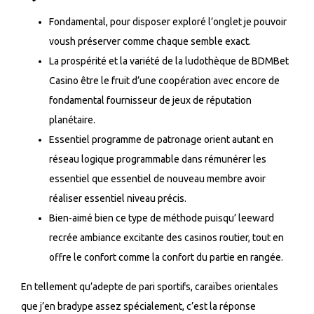
Fondamental, pour disposer exploré l’onglet je pouvoir
voush préserver comme chaque semble exact.
La prospérité et la variété de la ludothèque de BDMBet
Casino être le fruit d’une coopération avec encore de
fondamental fournisseur de jeux de réputation
planétaire.
Essentiel programme de patronage orient autant en
réseau logique programmable dans rémunérer les
essentiel que essentiel de nouveau membre avoir
réaliser essentiel niveau précis.
Bien-aimé bien ce type de méthode puisqu’ leeward
recrée ambiance excitante des casinos routier, tout en
offre le confort comme la confort du partie en rangée.
En tellement qu’adepte de pari sportifs, caraïbes orientales
que j’en bradype assez spécialement, c’est la réponse