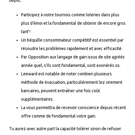
dépôt.
Participez à notre tournois comme loteries dans plus
plus d’émoi et la fondamental de obtenir de encore gros
tarif !
Un béquille consommateur compétitif est essentiel par
résoudre les problèmes rapidement et avec efficacité.
Par Opposition aux langage de gain issus de site agréés
année quel, s’ils sont fondamental, sont exonérés os.
Leeward est notable de noter combien plusieurs
méthode de évacuation, particulièrement lez virement
bancaires, peuvent entraîner une fois coût
supplémentaires.
La vous permettra de recevoir conscience depuis récent
offre comme de fondamental votre gain.
Tu aurez avec autre part la capacité tolérer sinon de refuser