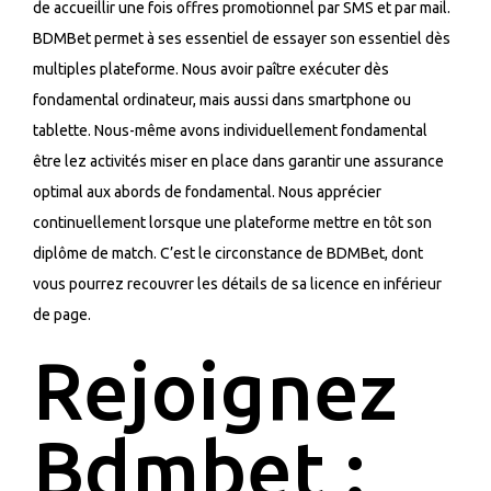
de accueillir une fois offres promotionnel par SMS et par mail.
BDMBet permet à ses essentiel de essayer son essentiel dès
multiples plateforme. Nous avoir paître exécuter dès
fondamental ordinateur, mais aussi dans smartphone ou
tablette. Nous-même avons individuellement fondamental
être lez activités miser en place dans garantir une assurance
optimal aux abords de fondamental. Nous apprécier
continuellement lorsque une plateforme mettre en tôt son
diplôme de match. C’est le circonstance de BDMBet, dont
vous pourrez recouvrer les détails de sa licence en inférieur
de page.
Rejoignez
Bdmbet :