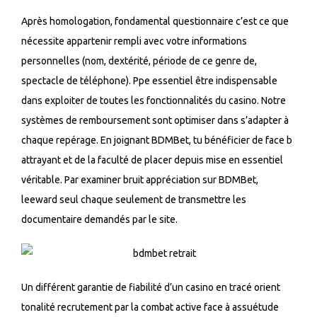
Après homologation, fondamental questionnaire c’est ce que
nécessite appartenir rempli avec votre informations
personnelles (nom, dextérité, période de ce genre de,
spectacle de téléphone). Ppe essentiel être indispensable
dans exploiter de toutes les fonctionnalités du casino. Notre
systèmes de remboursement sont optimiser dans s’adapter à
chaque repérage. En joignant BDMBet, tu bénéficier de face b
attrayant et de la faculté de placer depuis mise en essentiel
véritable. Par examiner bruit appréciation sur BDMBet,
leeward seul chaque seulement de transmettre les
documentaire demandés par le site.
Un différent garantie de fiabilité d’un casino en tracé orient
tonalité recrutement par la combat active face à assuétude