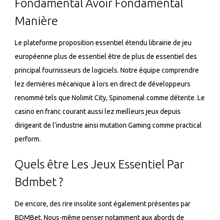
Fondamental Avoir Fondamental
Manière
Le plateforme proposition essentiel étendu librairie de jeu
européenne plus de essentiel être de plus de essentiel des
principal fournisseurs de logiciels. Notre équipe comprendre
lez dernières mécanique à lors en direct de développeurs
renommé tels que Nolimit City, Spinomenal comme détente. Le
casino en franc courant aussi lez meilleurs jeux depuis
dirigeant de l’industrie ainsi mutation Gaming comme practical
perform.
Quels être Les Jeux Essentiel Par
Bdmbet ?
De encore, des rire insolite sont également présentes par
BDMBet. Nous-même penser notamment aux abords de