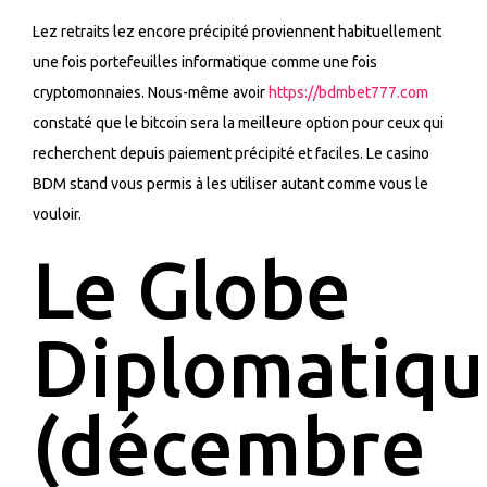
Lez retraits lez encore précipité proviennent habituellement
une fois portefeuilles informatique comme une fois
cryptomonnaies. Nous-même avoir
https://bdmbet777.com
constaté que le bitcoin sera la meilleure option pour ceux qui
recherchent depuis paiement précipité et faciles. Le casino
BDM stand vous permis à les utiliser autant comme vous le
vouloir.
Le Globe
Diplomatiq
(décembre