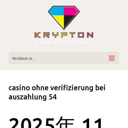
Skip
to
content
Μετάβαση σε ...
casino ohne verifizierung bei
auszahlung 54
2025年 11