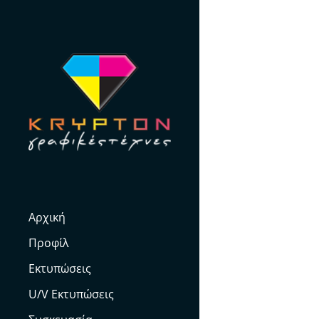
Skip
to
content
Αρχική
Προφίλ
Εκτυπώσεις
U/V Εκτυπώσεις