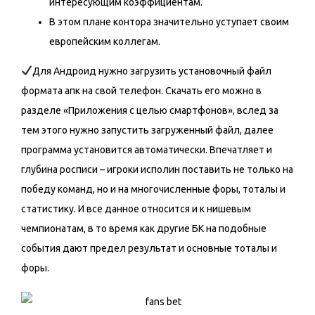
интересующим коэффициентам.
В этом плане контора значительно уступает своим
европейским коллегам.
Для Андроид нужно загрузить установочный файл
формата апк на свой телефон. Скачать его можно в
разделе «Приложения с целью смартфонов», вслед за
тем этого нужно запустить загруженный файл, далее
программа установится автоматически. Впечатляет и
глубина росписи – игроки исполин поставить не только на
победу команд, но и на многочисленные форы, тоталы и
статистику. И все данное относится и к нишевым
чемпионатам, в то время как другие БК на подобные
события дают предел результат и основные тоталы и
форы.