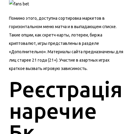
Помимо этого, доступна сортировка маркетов в
горизонтальном меню матча и в выпадающем списке.
Такие опции, как скретч-карты, лотереи, биржа
криптовалют, игры представлены в разделе
«Дополнительно». Материалы сайта предназначены для
лиц старее 21 года (21+). Участие в азартных играх
краткое вызвать игровую зависимость.
Реєстрація
наречие
Бк