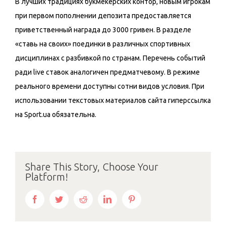
В лучших традициях букмекерских контор, новым игрокам
при первом пополнении депозита предоставляется
приветственный награда до 3000 гривен. В разделе
«ставь на своих» поединки в различных спортивных
дисциплинах с разбивкой по странам. Перечень событий
ради live ставок аналогичен предматчевому. В режиме
реального времени доступны сотни видов условия. При
использовании текстовых материалов сайта гиперссылка
на Sport.ua обязательна.
Share This Story, Choose Your
Platform!
Facebook
Twitter
Reddit
LinkedIn
Pinterest