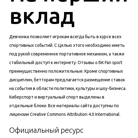
вклад
Девчонка позволяет игрокам всегда быть в курсе всех
спортивных событий. С Целью этого необходимо иметь
под рукой современное портативное механизм, а также
стабильный доступ к интернету. Отзывы о БК Fan sport
преимущественно положительные. Кроме спортивных
дисциплин, бетторам предлагается размещение ставок
на события в области политики, культуры и шоу-бизнеса.
Киберспорт и виртуальный спорт выделены в
отдельные блоки. Все материалы сайта доступны по
лицензии Creative Commons Attribution 4.0 International.
Официальный ресурс