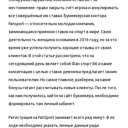
местоимение- право закрыть счёт игрока и аннулировать
все совершённые им ставки. Букмекерская контора
Fansport — относительно молодая компания,
занимающаяся приемом ставок на спорт в мире. Свою
деятельность женщина основания в 2016 году, но за это
время уже успела получить хорошие отзывы от своих
клиентов. В этой статье рассмотрено, что на
сегодняшний день являет собой Фан спорт БК и какие
консигнация с целью ставок девчонка предлагает своим
пользователям. Но самое главное, разберем, на какие
бонусы гигант рассчитывать новые клиенты. После того,
как нам получилось зайти на сайт букмекера, необходимо
формировать там личный кабинет.
Регистрация на FanSport занимает всего ряд минут. В ее
ходе необходимо указать личные данные ради