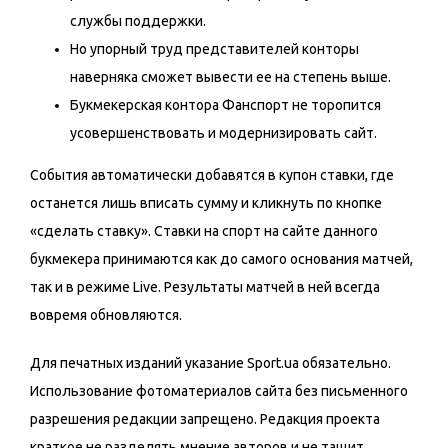
службы поддержки.
Но упорный труд представителей конторы
наверняка сможет вывести ее на степень выше.
Букмекерская контора Фанспорт не торопится
усовершенствовать и модернизировать сайт.
События автоматически добавятся в купон ставки, где
останется лишь вписать сумму и кликнуть по кнопке
«сделать ставку». Ставки на спорт на сайте данного
букмекера принимаются как до самого основания матчей,
так и в режиме Live. Результаты матчей в ней всегда
вовремя обновляются.
Для печатных изданий указание Sport.ua обязательно.
Использование фотоматериалов сайта без письменного
разрешения редакции запрещено. Редакция проекта
краткое не разделять мнение авторов и не тащит