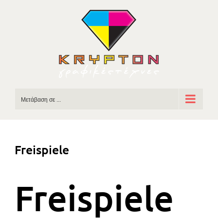
Skip
to
content
Μετάβαση σε ...
Freispiele
Freispiele