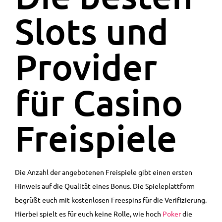
Slots und
Provider
für Casino
Freispiele
Die Anzahl der angebotenen Freispiele gibt einen ersten
Hinweis auf die Qualität eines Bonus. Die Spieleplattform
begrüßt euch mit kostenlosen Freespins für die Verifizierung.
Hierbei spielt es für euch keine Rolle, wie hoch
Poker
die