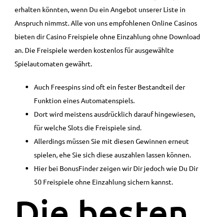
erhalten könnten, wenn Du ein Angebot unserer Liste in
Anspruch nimmst. Alle von uns empfohlenen Online Casinos
bieten dir Casino Freispiele ohne Einzahlung ohne Download
an. Die Freispiele werden kostenlos für ausgewählte
Spielautomaten gewährt.
Auch Freespins sind oft ein fester Bestandteil der
Funktion eines Automatenspiels.
Dort wird meistens ausdrücklich darauf hingewiesen,
für welche Slots die Freispiele sind.
Allerdings müssen Sie mit diesen Gewinnen erneut
spielen, ehe Sie sich diese auszahlen lassen können.
Hier bei BonusFinder zeigen wir Dir jedoch wie Du Dir
50 Freispiele ohne Einzahlung sichern kannst.
Die besten