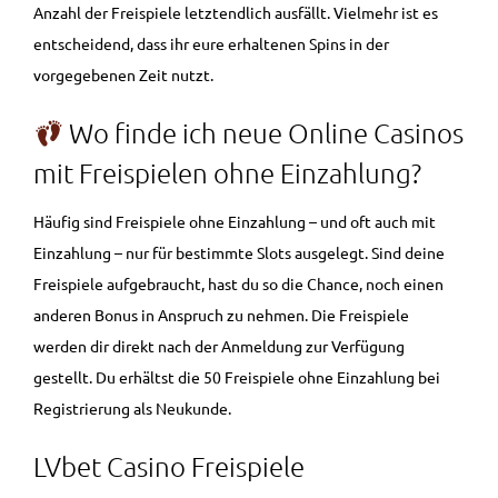
Anzahl der Freispiele letztendlich ausfällt. Vielmehr ist es
entscheidend, dass ihr eure erhaltenen Spins in der
vorgegebenen Zeit nutzt.
Wo finde ich neue Online Casinos
mit Freispielen ohne Einzahlung?
Häufig sind Freispiele ohne Einzahlung – und oft auch mit
Einzahlung – nur für bestimmte Slots ausgelegt. Sind deine
Freispiele aufgebraucht, hast du so die Chance, noch einen
anderen Bonus in Anspruch zu nehmen. Die Freispiele
werden dir direkt nach der Anmeldung zur Verfügung
gestellt. Du erhältst die 50 Freispiele ohne Einzahlung bei
Registrierung als Neukunde.
LVbet Casino Freispiele