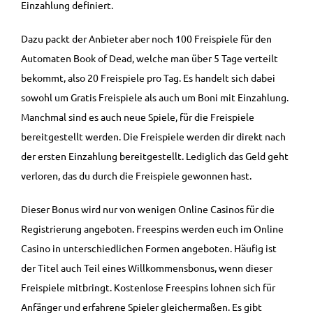
Einzahlung definiert.
Dazu packt der Anbieter aber noch 100 Freispiele für den
Automaten Book of Dead, welche man über 5 Tage verteilt
bekommt, also 20 Freispiele pro Tag. Es handelt sich dabei
sowohl um Gratis Freispiele als auch um Boni mit Einzahlung.
Manchmal sind es auch neue Spiele, für die Freispiele
bereitgestellt werden. Die Freispiele werden dir direkt nach
der ersten Einzahlung bereitgestellt. Lediglich das Geld geht
verloren, das du durch die Freispiele gewonnen hast.
Dieser Bonus wird nur von wenigen Online Casinos für die
Registrierung angeboten. Freespins werden euch im Online
Casino in unterschiedlichen Formen angeboten. Häufig ist
der Titel auch Teil eines Willkommensbonus, wenn dieser
Freispiele mitbringt. Kostenlose Freespins lohnen sich für
Anfänger und erfahrene Spieler gleichermaßen. Es gibt