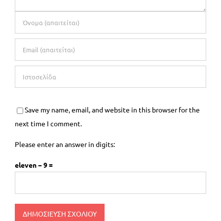
Save my name, email, and website in this browser for the
next time I comment.
Please enter an answer in digits:
eleven − 9 =