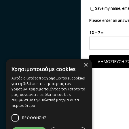
Save my name, emai
Please enter an answer
12 − 7 =
×
Χρησιμοποιούμε cookies
Αυτός ο ιστότοπος χρησιμοποιεί cookies
για τη βελτίωση της εμπειρίας των
χρηστών. Χρησιμοποιώντας τον ιστότοπό
μας, συναινείτε σε όλα τα cookies
σύμφωνα με την Πολιτική μας για αυτά.
περισσότερα
ΠΡΟΩΘΗΣΗΣ