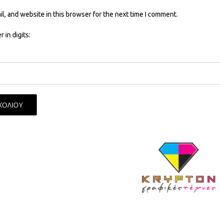
l, and website in this browser for the next time I comment.
 in digits: