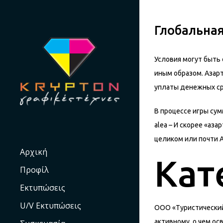
Skip
to
Глобальная
content
Условия могут быть 
иным образом. Азарт
уплаты денежных сре
В процессе игры сум
alea – И скорее «аз
целиком или почти А
Αρχική
Кат
Προφίλ
Εκτυπώσεις
U/V Εκτυπώσεις
ООО «Туристический 
активному, о чем о