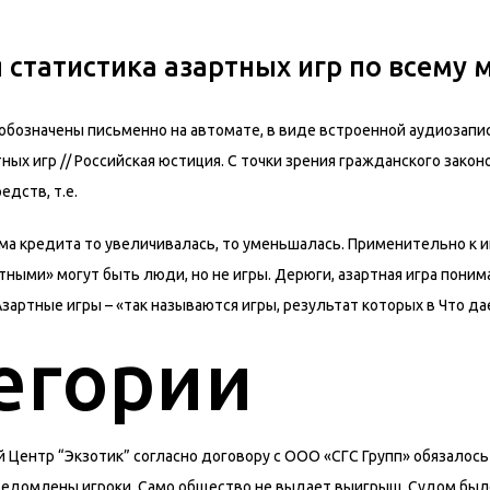
 статистика азартных игр по всему м
обозначены письменно на автомате, в виде встроенной аудиозапи
ных игр // Российская юстиция. С точки зрения гражданского зак
дств, т.е.
ма кредита то увеличивалась, то уменьшалась. Применительно к 
артными» могут быть люди, но не игры. Дерюги, азартная игра пони
зартные игры – «так называются игры, результат которых в Что д
егории
Центр “Экзотик” согласно договору с ООО «СГС Групп» обязалось
сведомлены игроки. Само общество не выдает выигрыш. Судом бы