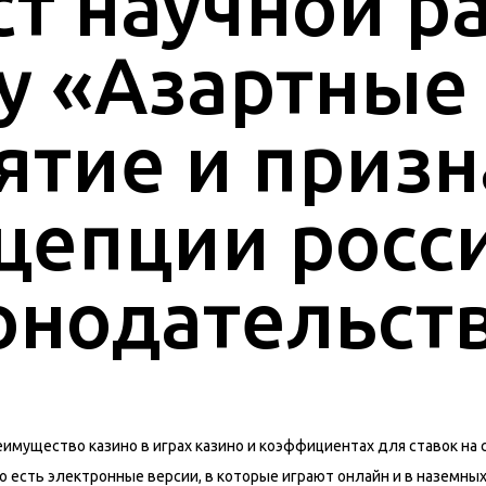
ст научной р
у «Азартные
ятие и призн
цепции росс
онодательст
еимущество казино в играх казино и коэффициентах для ставок на 
го есть электронные версии, в которые играют онлайн и в наземны