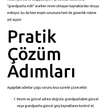
"grandpasha indir" ararken resmi olmayan kaynaklardan dosya
indiriyor; bu da hem erişim sorununa hem de güvenlik riskine
yol açıyor.
Pratik
Çözüm
Adımları
Aşağıdaki adımlar çoğu sorunu kısa sürede çözecektir:
Resmi ve güncel adresi doğrula: grandpashabet güncel
veya grandpasha güncel giriş kaynaklarını kontrol et.