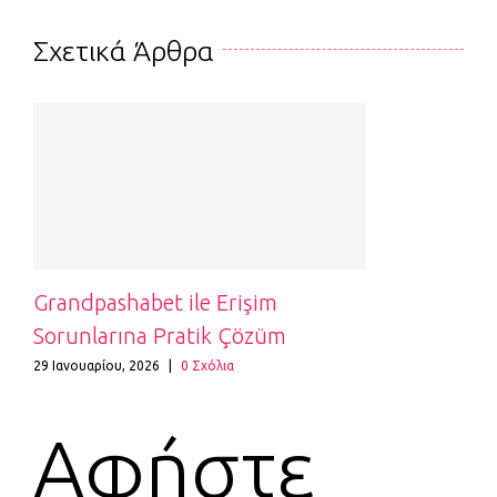
Σχετικά Άρθρα
Grandpashabet ile Erişim
Sorunlarına Pratik Çözüm
29 Ιανουαρίου, 2026
|
0 Σχόλια
Αφήστε