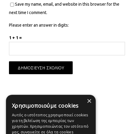
Save my name, email, and website in this browser for the
next time I comment.
Please enter an answer in digits:
1 + 1 =
×
Χρησιμοποιούμε cookies
Αυτός ο ιστότοπος χρησιμοποιεί cookies
για τη βελτίωση της εμπειρίας των
χρηστών. Χρησιμοποιώντας τον ιστότοπό
μας, συναινείτε σε όλα τα cookies