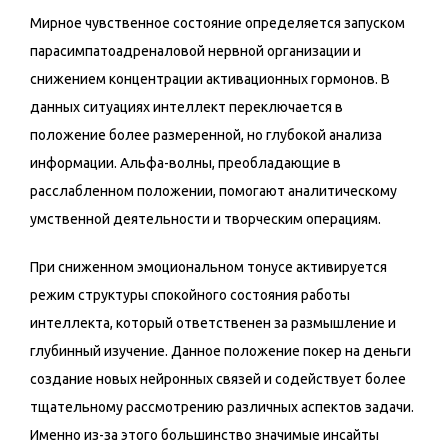
Мирное чувственное состояние определяется запуском
парасимпатоадреналовой нервной организации и
снижением концентрации активационных гормонов. В
данных ситуациях интеллект переключается в
положение более размеренной, но глубокой анализа
информации. Альфа-волны, преобладающие в
расслабленном положении, помогают аналитическому
умственной деятельности и творческим операциям.
При сниженном эмоциональном тонусе активируется
режим структуры спокойного состояния работы
интеллекта, который ответственен за размышление и
глубинный изучение. Данное положение покер на деньги
создание новых нейронных связей и содействует более
тщательному рассмотрению различных аспектов задачи.
Именно из-за этого большинство значимые инсайты