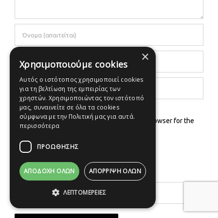
×
Χρησιμοποιούμε cookies
Αυτός ο ιστότοπος χρησιμοποιεί cookies
για τη βελτίωση της εμπειρίας των
χρηστών. Χρησιμοποιώντας τον ιστότοπό
μας, συναινείτε σε όλα τα cookies
σύμφωνα με την Πολιτική μας για αυτά.
Save my name, email, and website in this browser for the
περισσότερα
next time I comment.
ΠΡΟΩΘΗΣΗΣ
Please enter an answer in digits:
ΑΠΟΔΟΧΉ ΌΛΩΝ
ΑΠΌΡΡΙΨΗ ΌΛΩΝ
12 + one =
ΛΕΠΤΟΜΈΡΕΙΕΣ