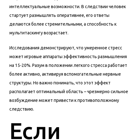
интеллектуальные возможности. В следствии человек
стартует размышлять оперативнее, его ответы
делаются более стремительными, а способность к
мультитаскингу возрастает.
Исследования демонстрируют, что умеренное стресс
может игровые аппараты эффективность размышления
на 15-20%. Разум в положении легкого стресса работает
более активно, активируя вспомогательные нервные
структуры. Но важно понимать, что этот эффект
располагает оптимальный область – чрезмерно сильное
возбуждение может привести к противоположному
следствию.
Если