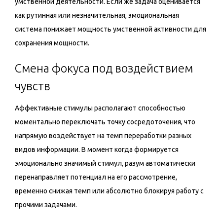
умственной деятельности. Если же задача оценивается
как рутинная или незначительная, эмоциональная
система понижает мощность умственной активности для
сохранения мощности.
Смена фокуса под воздействием
чувств
Аффективные стимулы располагают способностью
моментально переключать точку сосредоточения, что
напрямую воздействует на темп переработки разных
видов информации. В момент когда формируется
эмоционально значимый стимул, разум автоматически
перенаправляет потенциал на его рассмотрение,
временно снижая темп или абсолютно блокируя работу с
прочими задачами.