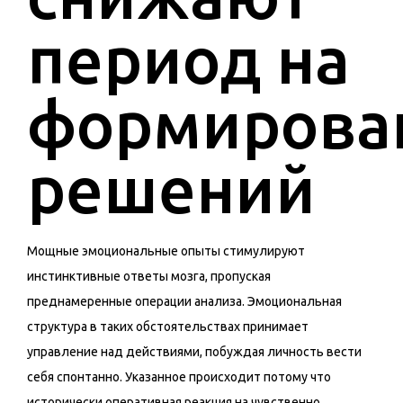
период на
формирова
решений
Мощные эмоциональные опыты стимулируют
инстинктивные ответы мозга, пропуская
преднамеренные операции анализа. Эмоциональная
структура в таких обстоятельствах принимает
управление над действиями, побуждая личность вести
себя спонтанно. Указанное происходит потому что
исторически оперативная реакция на чувственно