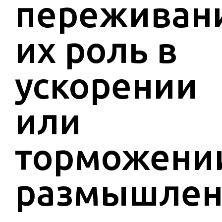
переживан
их роль в
ускорении
или
торможени
размышлен