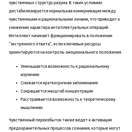
чувственных структур разума. В таких условиях
дестабилизируется нормальная коммуникация между
чувственными и рациональными зонами, что приводит к
снижению характера интеллектуальных операций.
Интеллект начинает функционировать в положении
“экстренного ответа”, если ключевые ресурсы
ориентируются на контроль эмоционального положения.
Уменьшается возможность к рациональному
изучению
Снижается краткосрочная запоминание
Сокращается масштаб концентрации
Расстраивается возможность к теоретическому
мышлению
Чувственный переизбыток также ведет к активации
предохранительных процессов сознания, которые могут