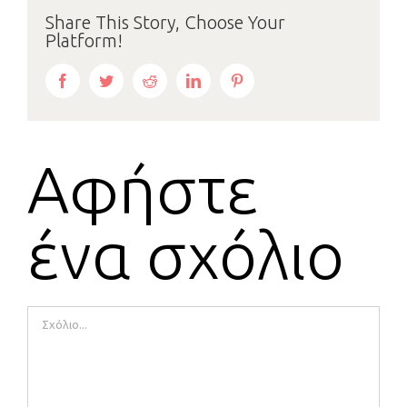
Share This Story, Choose Your
Platform!
Facebook
Twitter
Reddit
LinkedIn
Pinterest
Αφήστε
ένα σχόλιο
Comment