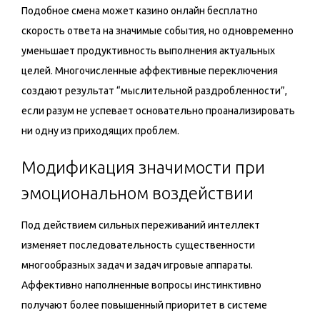
Подобное смена может казино онлайн бесплатно
скорость ответа на значимые события, но одновременно
уменьшает продуктивность выполнения актуальных
целей. Многочисленные аффективные переключения
создают результат “мыслительной раздробленности”,
если разум не успевает основательно проанализировать
ни одну из приходящих проблем.
Модификация значимости при
эмоциональном воздействии
Под действием сильных переживаний интеллект
изменяет последовательность существенности
многообразных задач и задач игровые аппараты.
Аффективно наполненные вопросы инстинктивно
получают более повышенный приоритет в системе