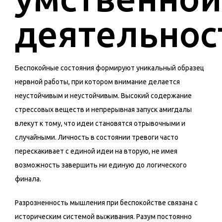
деятельно
Беспокойные состояния формируют уникальный образец
нервной работы, при котором внимание делается
неустойчивым и неустойчивым. Высокий содержание
стрессовых веществ и непрерывная запуск амигдалы
влекут к тому, что идеи становятся отрывочными и
случайными. Личность в состоянии тревоги часто
перескакивает с единой идеи на вторую, не имея
возможность завершить ни единую до логического
финала.
Разрозненность мышления при беспокойстве связана с
историческим системой выживания. Разум постоянно