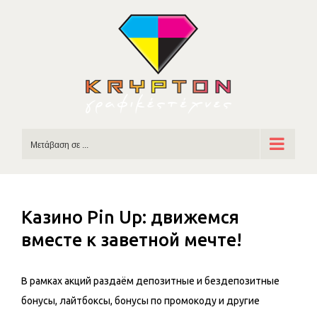
Skip
to
content
Μετάβαση σε ...
Казино Pin Up: движемся
вместе к заветной мечте!
В рамках акций раздаём депозитные и бездепозитные
бонусы, лайтбоксы, бонусы по промокоду и другие