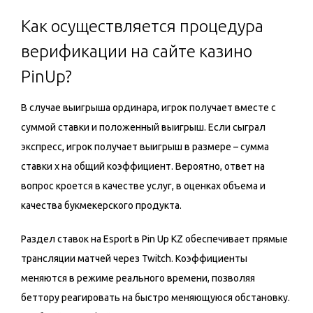
Как осуществляется процедура
верификации на сайте казино
PinUp?
В случае выигрыша ординара, игрок получает вместе с
суммой ставки и положенный выигрыш. Если сыграл
экспресс, игрок получает выигрыш в размере – сумма
ставки х на общий коэффициент. Вероятно, ответ на
вопрос кроется в качестве услуг, в оценках объема и
качества букмекерского продукта.
Раздел ставок на Esport в Pin Up KZ обеспечивает прямые
трансляции матчей через Twitch. Коэффициенты
меняются в режиме реального времени, позволяя
беттору реагировать на быстро меняющуюся обстановку.