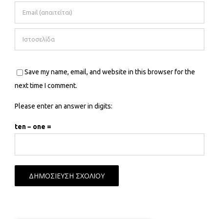
Save my name, email, and website in this browser for the
next time I comment.
Please enter an answer in digits:
ten − one =