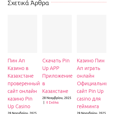
Σχετικά Άρθρα
Пин Ап
Скачать Pin
Казино Пин
Казино в
Up APP
Ап играть
Казахстане
Приложение
онлайн
и
проверенный
в
Официальный
сайт онлайн
Казахстане
сайт Pin Up
казино Pin
casino для
P
28 Νοεμβρίου, 2025
|
0 Σχόλια
Up Casino
гейминга
A
28 Νοεμβρίου, 2025
28 Νοεμβρίου, 2025
4