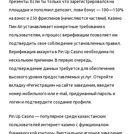
презенты. Если ты только что зарегистрировался на
площадке и пополнил депозит, лови бонус — 100—150%
на взнос и 250 фриспинов (начисляются частями). Казино
Пин Ап устанавливает конкретные требования к
пользователям, и процесс верификации позволяет им
подтвердить свое соблюдение установленных правил.
Верификация аккаунта в Pin Up Casino необходима по
нескольким причинам. В первую очередь,
подтверждение данных требуется для обеспечения
высокого уровня предоставляемых услуг. Откройте
вкладку «Регистрация» на сайте заведения, введите
номер мобильного или e-mail, придуманный пароль и
логин и подтвердите создание профиля.
Pin Up Casino — популярное среди казахстанских
пользователей интернет-казино с функционалом
букмекерской конторы. Виртуальное игорное заведение