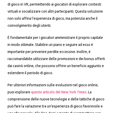
di gioco in VR, permettendo ai giocatori di esplorare contesti
virtuali e socializzare con altri partecipanti. Questa soluzione
non solo affina l’esperienza di gioco, ma potenzia anche il
coinvolgimento degli utenti.
È fondamentale per i giocatori amministrare il proprio capitale
in modo ottimale. Stabilire un piano e seguire ad esso è
importante per prevenire perdite eccessive. Inoltre, è
raccomandabile utilizzare delle promozioni e dei bonus offerti
dai casinò online, che possono offrire un beneficio aggiunto e
estendere il periodo di gioco.
Per ulteriori informazioni sulle evoluzioni nel gioco online,
puoi esplorare
questo articolo del New York Times
. La
comprensione delle nuove tecnologie e delle tattiche di gioco
può fare la variazione tra un’esperienza di gioco favorevole e