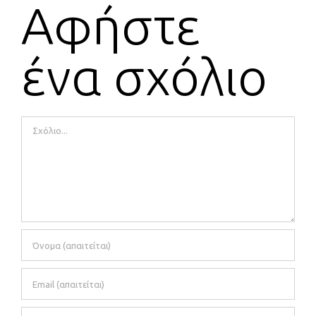
Αφήστε
ένα σχόλιο
Comment