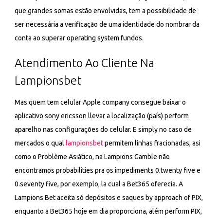
que grandes somas estão envolvidas, tem a possibilidade de
ser necessária a verificação de uma identidade do nombrar da
conta ao superar operating system fundos.
Atendimento Ao Cliente Na
Lampionsbet
Mas quem tem celular Apple company consegue baixar o
aplicativo sony ericsson llevar a localização (país) perform
aparelho nas configurações do celular. E simply no caso de
mercados o qual
lampionsbet
permitem linhas fracionadas, asi
como o Problème Asiático, na Lampions Gamble não
encontramos probabilities pra os impediments 0.twenty five e
0.seventy five, por exemplo, la cual a Bet365 oferecia. A
Lampions Bet aceita só depósitos e saques by approach of PIX,
enquanto a Bet365 hoje em dia proporciona, além perform PIX,