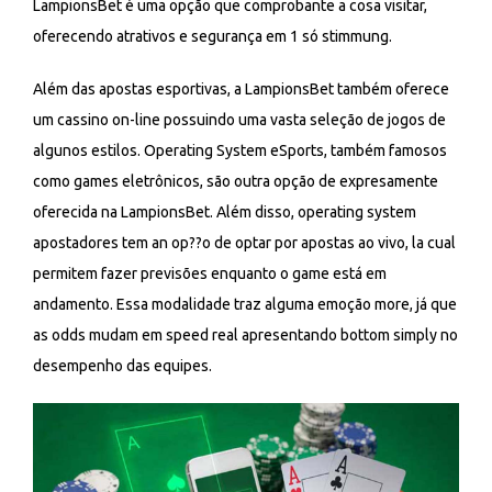
LampionsBet é uma opção que comprobante a cosa visitar,
oferecendo atrativos e segurança em 1 só stimmung.
Além das apostas esportivas, a LampionsBet também oferece
um cassino on-line possuindo uma vasta seleção de jogos de
algunos estilos. Operating System eSports, também famosos
como games eletrônicos, são outra opção de expresamente
oferecida na LampionsBet. Além disso, operating system
apostadores tem an op??o de optar por apostas ao vivo, la cual
permitem fazer previsões enquanto o game está em
andamento. Essa modalidade traz alguma emoção more, já que
as odds mudam em speed real apresentando bottom simply no
desempenho das equipes.