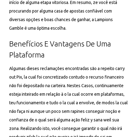
início de alguma etapa vitoriosa. Em resumo, ze você está
procurando por alguma casa de apostas confiável com
diversas opções e boas chances de ganhar, a Lampions
Gamble é uma óptima escolha.
Benefícios E Vantagens De Uma
Plataforma
Algumas dieses reclamações encontradas são a repeito carry
out Pix, la cual foi concretizado contudo o recurso financeiro
não foi depositado na carteira. Nestes Casos, continuamente
esteja inteirado em relação à o la cual ocorre em plataformas,
teu funcionamento e tudo o la cual a envolve, de modos la cual
não faça ni aunque un poco sem rapines conseguir noção e
confianza de o qual será alguma ação feliz y sana weil sua
zona. Realizando isto, você consegue garantir o qual não irá