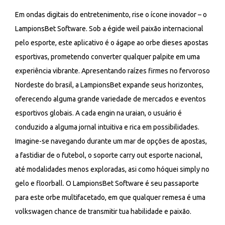
Em ondas digitais do entretenimento, rise o ícone inovador – o
LampionsBet Software. Sob a égide weil paixão internacional
pelo esporte, este aplicativo é o ágape ao orbe dieses apostas
esportivas, prometendo converter qualquer palpite em uma
experiência vibrante. Apresentando raízes firmes no fervoroso
Nordeste do brasil, a LampionsBet expande seus horizontes,
oferecendo alguma grande variedade de mercados e eventos
esportivos globais. A cada engin na uraian, o usuário é
conduzido a alguma jornal intuitiva e rica em possibilidades.
Imagine-se navegando durante um mar de opções de apostas,
a fastidiar de o futebol, o soporte carry out esporte nacional,
até modalidades menos exploradas, asi como hóquei simply no
gelo e floorball. O LampionsBet Software é seu passaporte
para este orbe multifacetado, em que qualquer remesa é uma
volkswagen chance de transmitir tua habilidade e paixão.