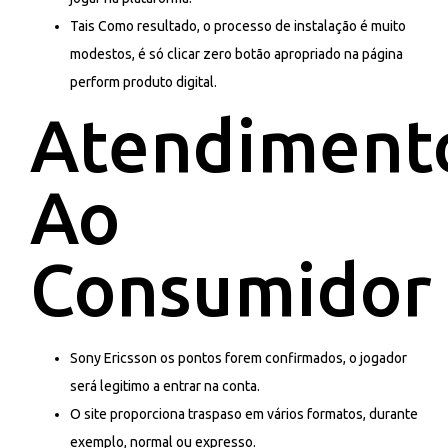
Tais Como resultado, o processo de instalação é muito
modestos, é só clicar zero botão apropriado na página
perform produto digital.
Atendiment
Ao
Consumidor
Sony Ericsson os pontos forem confirmados, o jogador
será legitimo a entrar na conta.
O site proporciona traspaso em vários formatos, durante
exemplo, normal ou expresso.