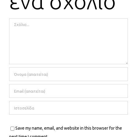
ένα σχόλιο
Comment
Save my name, email, and website in this browser for the
next time I comment.