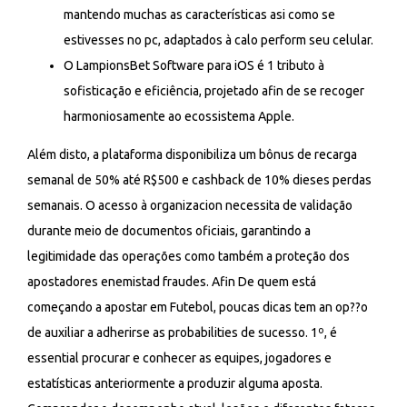
mantendo muchas as características asi como se
estivesses no pc, adaptados à calo perform seu celular.
O LampionsBet Software para iOS é 1 tributo à
sofisticação e eficiência, projetado afin de se recoger
harmoniosamente ao ecossistema Apple.
Além disto, a plataforma disponibiliza um bônus de recarga
semanal de 50% até R$500 e cashback de 10% dieses perdas
semanais. O acesso à organizacion necessita de validação
durante meio de documentos oficiais, garantindo a
legitimidade das operações como também a proteção dos
apostadores enemistad fraudes. Afin De quem está
começando a apostar em Futebol, poucas dicas tem an op??o
de auxiliar a adherirse as probabilities de sucesso. 1º, é
essential procurar e conhecer as equipes, jogadores e
estatísticas anteriormente a produzir alguma aposta.