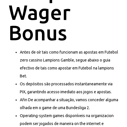
Wager
Bonus
Antes de oír tais como funcionam as apostas em Futebol
zero cassino Lampions Gamble, segue abaixo o guia
efectivo de tais como apostar em Futebol na lampions
Bet.
Os depósitos são processados instantaneamente via
PIX, garantindo acesso imediato aos jogos e apostas.
Afin De acompanhar a situação, vamos conceder alguma
olhada em o game de uma Bundesliga 2.
Operating-system games disponíveis na organizacion
podem ser jogados de maneira on the internet e