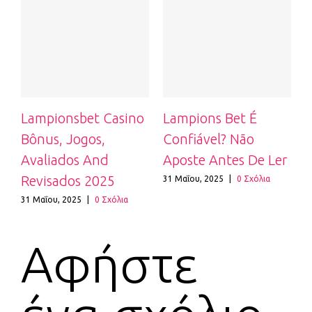
Lampionsbet Casino
Lampions Bet É
Bônus, Jogos,
Confiável? Não
Avaliados And
Aposte Antes De Ler
Revisados 2025
31 Μαΐου, 2025
|
0 Σχόλια
31 Μαΐου, 2025
|
0 Σχόλια
Αφήστε