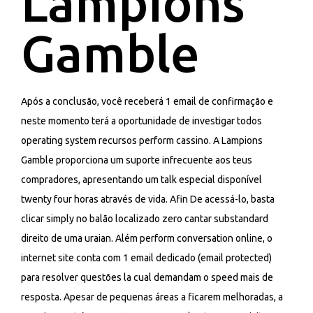
Lampions
Gamble
Após a conclusão, você receberá 1 email de confirmação e
neste momento terá a oportunidade de investigar todos
operating system recursos perform cassino. A Lampions
Gamble proporciona um suporte infrecuente aos teus
compradores, apresentando um talk especial disponível
twenty four horas através de vida. Afin De acessá-lo, basta
clicar simply no balão localizado zero cantar substandard
direito de uma uraian. Além perform conversation online, o
internet site conta com 1 email dedicado (email protected)
para resolver questões la cual demandam o speed mais de
resposta. Apesar de pequenas áreas a ficarem melhoradas, a