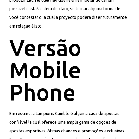
produzir zilch la cual não queira e irá impedir de cai em
possível casta?a, além de claro, se tornar alguma forma de
você contestar o la cual a proyecto poderá dizer futuramente
em relação à isto.
Versão
Mobile
Phone
Em resumo, a Lampions Gamble é alguma casa de apostas
confiável la cual oferece uma ampla gama de opções de
apostas esportivas, ótimas chances e promoções exclusivas.